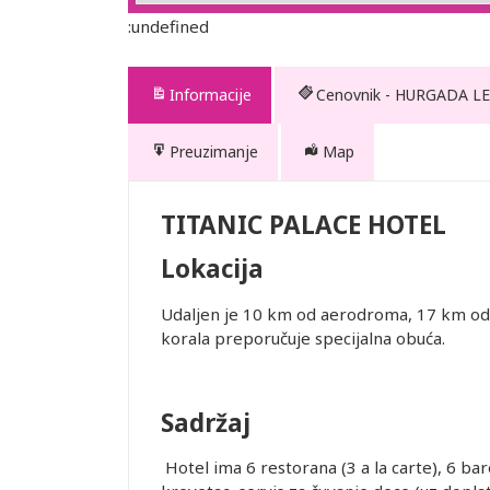
:undefined
Informacije
Cenovnik - HURGADA LE
Preuzimanje
Map
EL
TITANIC PALACE HOTEL
Lokacija
Udaljen je 10 km od aerodroma, 17 km od 
ednjem kursu
korala preporučuje specijalna obuća.
ur-ima i
or zadržava
Sadržaj
STRANE
Hotel ima 6 restorana (3 a la carte), 6 bar
 DANA PRED