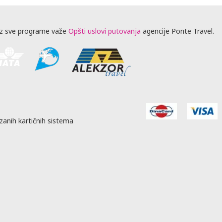
z sve programe važe
Opšti uslovi putovanja
agencije Ponte Travel.
zanih kartičnih sistema