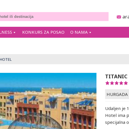
ar
LNESS
KONKURS ZA POSAO
O NAMA
 HOTEL
TITANIC
HURGADA
Udaljen je 
Hotel ima p
specijalna 