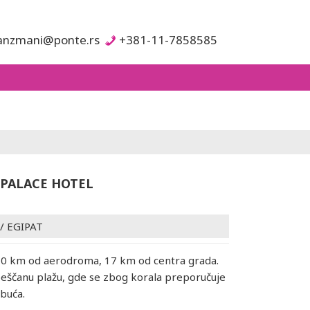
anzmani@ponte.rs
+381-11-7858585
 PALACE HOTEL
/
EGIPAT
10 km od aerodroma, 17 km od centra grada.
eščanu plažu, gde se zbog korala preporučuje
obuća.