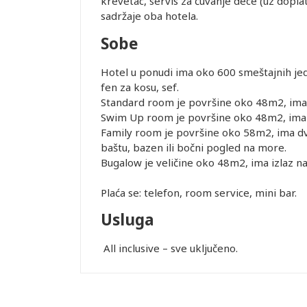
krevetac, servis za čuvanje dece (uz doplatu)
SMEŠTAJ U
sadržaje oba hotela.
REMENA
Sobe
NCE
Hotel u ponudi ima oko 600 smeštajnih jedi
r ima
fen za kosu, sef.
.2026.
Standard room je površine oko 48m2, ima 
iguranje
Swim Up room je površine oko 48m2, ima d
OGRAD.
Family room je površine oko 58m2, ima dv
baštu, bazen ili bočni pogled na more.
Bugalow je veličine oko 48m2, ima izlaz n
Leaflet
uštaju
Plaća se: telefon, room service, mini bar.
recepciji
Usluga
lobiju, ali
garantuje
All inclusive – sve uključeno.
nja Wi-Fi
 uticati.
objektivnih
po principu