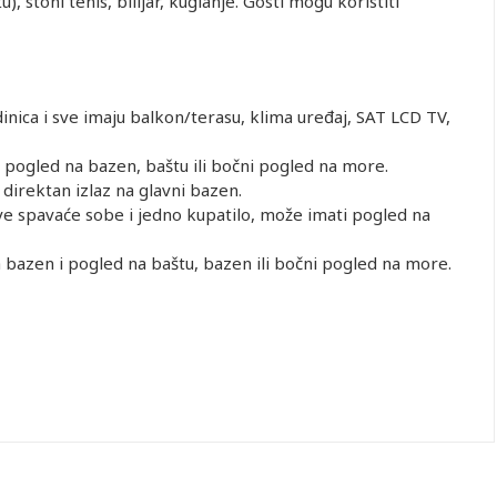
, stoni tenis, bilijar, kuglanje. Gosti mogu koristiti
nica i sve imaju balkon/terasu, klima uređaj, SAT LCD TV,
pogled na bazen, baštu ili bočni pogled na more.
irektan izlaz na glavni bazen.
e spavaće sobe i jedno kupatilo, može imati pogled na
a bazen i pogled na baštu, bazen ili bočni pogled na more.