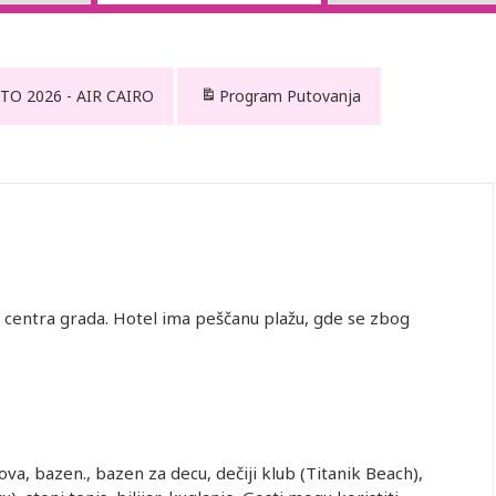
TO 2026 - AIR CAIRO
Program Putovanja
centra grada. Hotel ima peščanu plažu, gde se zbog
ova, bazen., bazen za decu, dečiji klub (Titanik Beach),