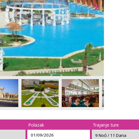
Polazak
Trajanje ture