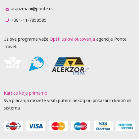
aranzmani@ponte.rs
+381-11-7858585
Uz sve programe važe
Opšti uslovi putovanja
agencije Ponte
Travel.
Kartice koje primamo
Sva plaćanja možete vršiti putem nekog od prikazanih kartičnih
sistema