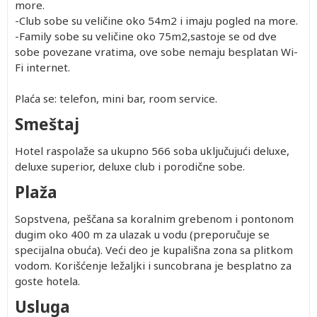
more.
-Club sobe su veličine oko 54m2 i imaju pogled na more.
-Family sobe su veličine oko 75m2,sastoje se od dve
sobe povezane vratima, ove sobe nemaju besplatan Wi-
Fi internet.
Plaća se: telefon, mini bar, room service.
Smeštaj
Hotel raspolaže sa ukupno 566 soba uključujući deluxe,
deluxe superior, deluxe club i porodične sobe.
Plaža
Sopstvena, peščana sa koralnim grebenom i pontonom
dugim oko 400 m za ulazak u vodu (preporučuje se
specijalna obuća). Veći deo je kupališna zona sa plitkom
vodom. Korišćenje ležaljki i suncobrana je besplatno za
goste hotela.
Usluga