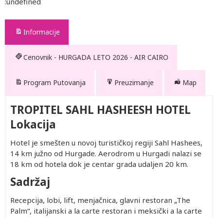
:undefined
Informacije
Cenovnik - HURGADA LETO 2026 - AIR CAIRO
Program Putovanja
Preuzimanje
Map
TROPITEL SAHL HASHEESH HOTEL
Lokacija
Hotel je smešten u novoj turističkoj regiji Sahl Hashees,
14 km južno od Hurgade. Aerodrom u Hurgadi nalazi se
18 km od hotela dok je centar grada udaljen 20 km.
Sadržaj
Recepcija, lobi, lift, menjačnica, glavni restoran „The
Palm“, italijanski a la carte restoran i meksički a la carte