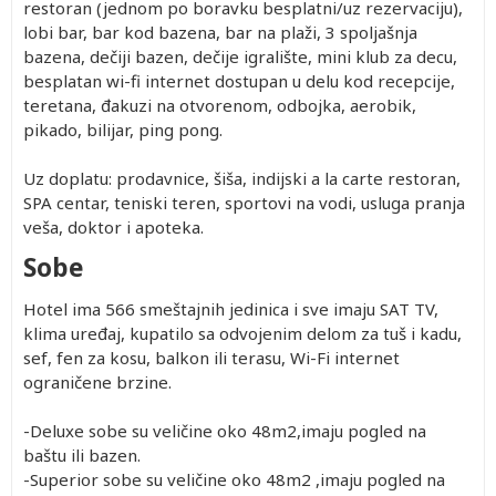
restoran (jednom po boravku besplatni/uz rezervaciju),
lobi bar, bar kod bazena, bar na plaži, 3 spoljašnja
bazena, dečiji bazen, dečije igralište, mini klub za decu,
besplatan wi-fi internet dostupan u delu kod recepcije,
teretana, đakuzi na otvorenom, odbojka, aerobik,
pikado, bilijar, ping pong.
Uz doplatu: prodavnice, šiša, indijski a la carte restoran,
SPA centar, teniski teren, sportovi na vodi, usluga pranja
veša, doktor i apoteka.
Sobe
Hotel ima 566 smeštajnih jedinica i sve imaju SAT TV,
klima uređaj, kupatilo sa odvojenim delom za tuš i kadu,
sef, fen za kosu, balkon ili terasu, Wi-Fi internet
ograničene brzine.
-Deluxe sobe su veličine oko 48m2,imaju pogled na
baštu ili bazen.
-Superior sobe su veličine oko 48m2 ,imaju pogled na