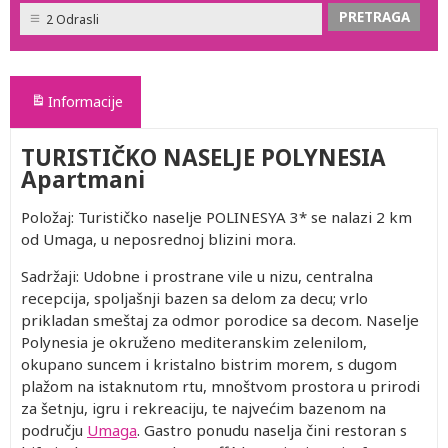
2 Odrasli
Informacije
TURISTIČKO NASELJE POLYNESIA
Apartmani
Položaj: Turističko naselje POLINESYA 3* se nalazi 2 km
od Umaga, u neposrednoj blizini mora.
Sadržaji: Udobne i prostrane vile u nizu, centralna
recepcija, spoljašnji bazen sa delom za decu; vrlo
prikladan smeštaj za odmor porodice sa decom. Naselje
Polynesia je okruženo mediteranskim zelenilom,
okupano suncem i kristalno bistrim morem, s dugom
plažom na istaknutom rtu, mnoštvom prostora u prirodi
za šetnju, igru i rekreaciju, te najvećim bazenom na
području
Umaga
. Gastro ponudu naselja čini restoran s