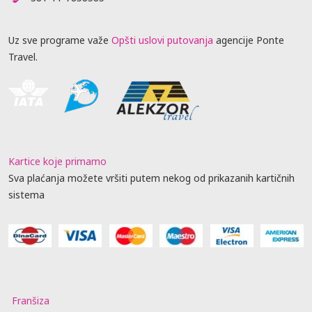
Uz sve programe važe
Opšti uslovi putovanja
agencije Ponte
Travel.
Kartice koje primamo
Sva plaćanja možete vršiti putem nekog od prikazanih kartičnih
sistema
Franšiza