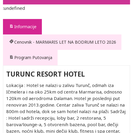
:undefined
Informacije
Cenovnik - MARMARIS LET NA BODRUM LETO 2026
Program Putovanja
TURUNC RESORT HOTEL
Lokacija : Hotel se nalazi u zalivu Turunč, odmah iza
Ičmelera i na oko 25km od centra Marmarisa, odnosno
120km od aerodroma Dalaman. Hotel je poslednji put
renoviran 2013.godine. Centar zaliva Turunč se nalazi na
800m od hotela, dok se sam hotel nalazi na plaži. Sadržaj
: Hotel sadrži recepciju, loby bar, 2 restorana, 5
barova/lounge-a, 5 otvorenih bazena, pool bar, dečiji
bazen, noćni klub, mini dečiji klub, fitness i spa centar,