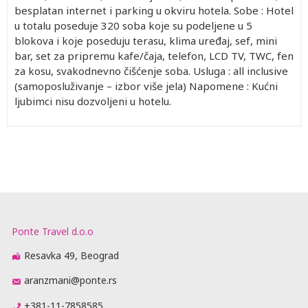
besplatan internet i parking u okviru hotela. Sobe : Hotel
u totalu poseduje 320 soba koje su podeljene u 5
blokova i koje poseduju terasu, klima uređaj, sef, mini
bar, set za pripremu kafe/čaja, telefon, LCD TV, TWC, fen
za kosu, svakodnevno čišćenje soba. Usluga : all inclusive
(samoposluživanje – izbor više jela) Napomene : Kućni
ljubimci nisu dozvoljeni u hotelu.
Ponte Travel d.o.o
Resavka 49, Beograd
aranzmani@ponte.rs
+381-11-7858585