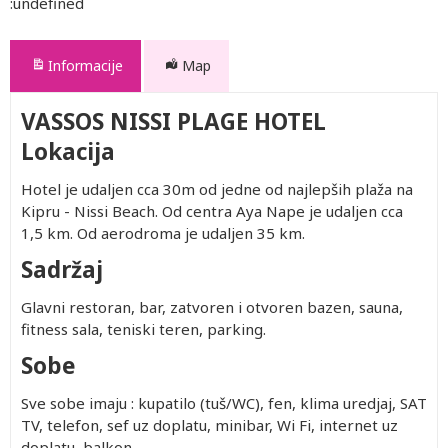
:undefined
Informacije
Map
VASSOS NISSI PLAGE HOTEL
Lokacija
Hotel je udaljen cca 30m od jedne od najlepših plaža na
Kipru - Nissi Beach. Od centra Aya Nape je udaljen cca
1,5 km. Od aerodroma je udaljen 35 km.
Sadržaj
Glavni restoran, bar, zatvoren i otvoren bazen, sauna,
fitness sala, teniski teren, parking.
Sobe
Sve sobe imaju : kupatilo (tuš/WC), fen, klima uredjaj, SAT
TV, telefon, sef uz doplatu, minibar, Wi Fi, internet uz
doplatu, balkon.