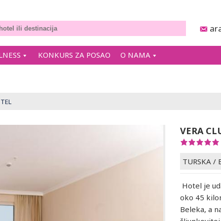
ar
LNESS
KONKURS ZA POSAO
O NAMA
OTEL
VERA CL
TURSKA
/
Hotel je ud
oko 45 kilo
Beleka, a n