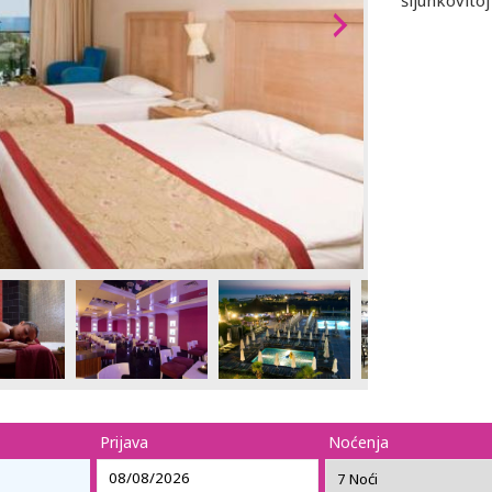
šljunkovitoj
Prijava
Noćenja