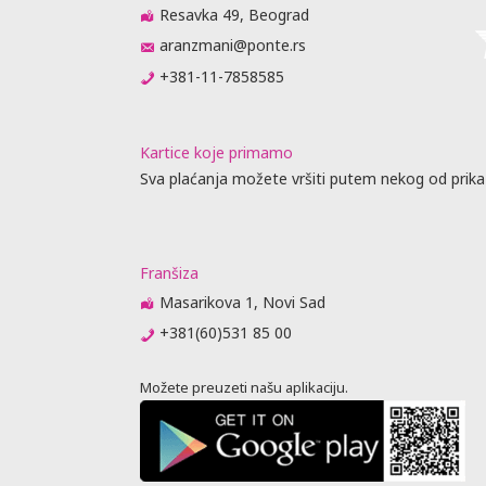
Resavka 49, Beograd
aranzmani@ponte.rs
+381-11-7858585
Kartice koje primamo
Sva plaćanja možete vršiti putem nekog od prika
Franšiza
Masarikova 1, Novi Sad
+381(60)531 85 00
Možete preuzeti našu aplikaciju.