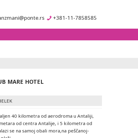
anzmani@ponte.rs
+381-11-7858585
UB MARE HOTEL
BELEK
aljen 40 kilometra od aerodroma u Antaliji,
metara od centra Antalije, i 5 kilometra od
alazi se na samoj obali mora,na peščanoj-