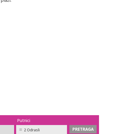
 plaži.
Putnici
2 Odrasli