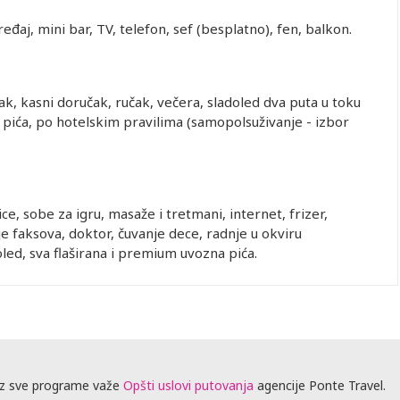
eđaj, mini bar, TV, telefon, sef (besplatno), fen, balkon.
učak, kasni doručak, ručak, večera, sladoled dva puta u toku
 pića, po hotelskim pravilima (samopolsuživanje - izbor
e, sobe za igru, masaže i tretmani, internet, frizer,
nje faksova, doktor, čuvanje dece, radnje u okviru
led, sva flaširana i premium uvozna pića.
z sve programe važe
Opšti uslovi putovanja
agencije Ponte Travel.