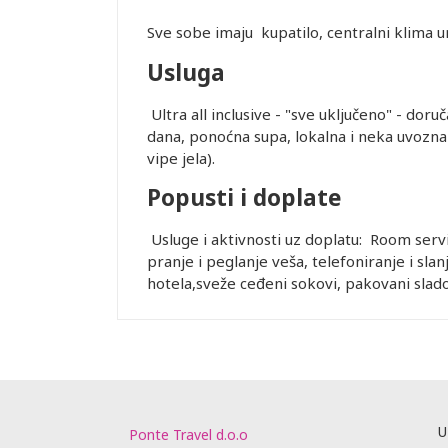
Sve sobe imaju kupatilo, centralni klima ur
Usluga
Ultra all inclusive - "sve uključeno" - dor
dana, ponoćna supa, lokalna i neka uvozna
vipe jela).
Popusti i doplate
Usluge i aktivnosti uz doplatu: Room servic
pranje i peglanje veša, telefoniranje i sla
hotela,sveže ceđeni sokovi, pakovani slado
U
Ponte Travel d.o.o