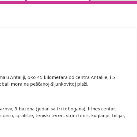
 u Antaliji, oko 45 kilometara od centra Antalije, i 5
obali mora,na peščanoj-šljunkovitoj plaži.
barova, 3 bazena (jedan sa tri tobogana), fitnes centar,
decu, igralište, teniski teren, stoni tenis, kuglanje, bilijar,