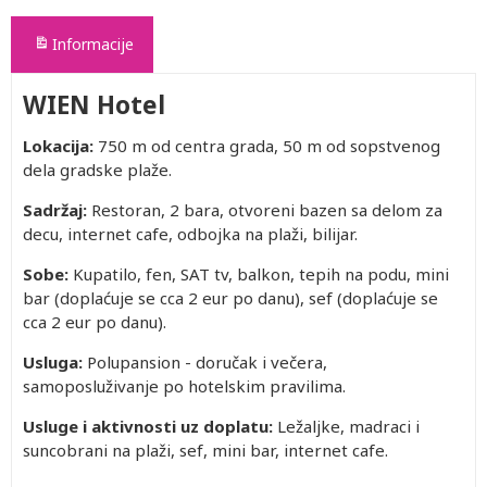
Informacije
WIEN Hotel
Lokacija:
750 m od centra grada, 50 m od sopstvenog
dela gradske plaže.
Sadržaj:
Restoran, 2 bara, otvoreni bazen sa delom za
decu, internet cafe, odbojka na plaži, bilijar.
Sobe:
Kupatilo, fen, SAT tv, balkon, tepih na podu, mini
bar (doplaćuje se cca 2 eur po danu), sef (doplaćuje se
cca 2 eur po danu).
Usluga:
Polupansion - doručak i večera,
samoposluživanje po hotelskim pravilima.
Usluge i aktivnosti uz doplatu:
Ležaljke, madraci i
suncobrani na plaži, sef, mini bar, internet cafe.