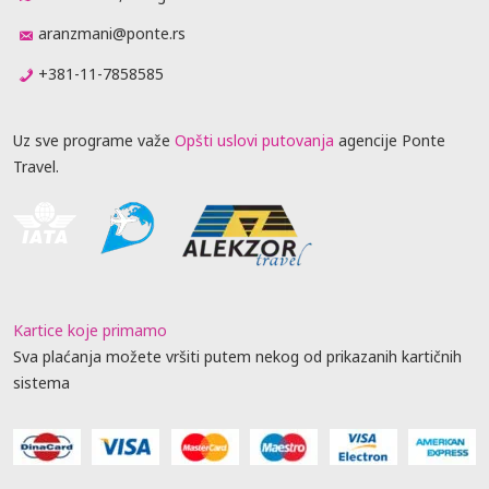
aranzmani@ponte.rs
+381-11-7858585
Uz sve programe važe
Opšti uslovi putovanja
agencije Ponte
Travel.
Kartice koje primamo
Sva plaćanja možete vršiti putem nekog od prikazanih kartičnih
sistema