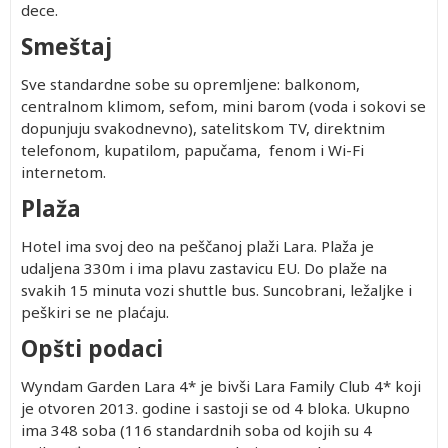
dece.
Smeštaj
Sve standardne sobe su opremljene: balkonom,
centralnom klimom, sefom, mini barom (voda i sokovi se
dopunjuju svakodnevno), satelitskom TV, direktnim
telefonom, kupatilom, papučama, fenom i Wi-Fi
internetom.
Plaža
Hotel ima svoj deo na peščanoj plaži Lara. Plaža je
udaljena 330m i ima plavu zastavicu EU. Do plaže na
svakih 15 minuta vozi shuttle bus. Suncobrani, ležaljke i
peškiri se ne plaćaju.
Opšti podaci
Wyndam Garden Lara 4* je bivši Lara Family Club 4* koji
je otvoren 2013. godine i sastoji se od 4 bloka. Ukupno
ima 348 soba (116 standardnih soba od kojih su 4