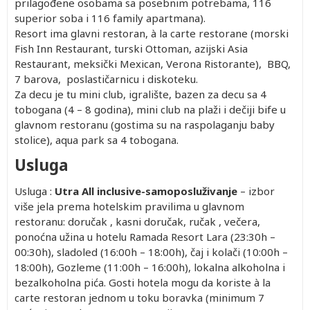
prilagođene osobama sa posebnim potrebama, 116
superior soba i 116 family apartmana).
Resort ima glavni restoran, à la carte restorane (morski
Fish Inn Restaurant, turski Ottoman, azijski Asia
Restaurant, meksički Mexican, Verona Ristorante), BBQ,
7 barova, poslastičarnicu i diskoteku.
Za decu je tu mini club, igralište, bazen za decu sa 4
tobogana (4 – 8 godina), mini club na plaži i dečiji bife u
glavnom restoranu (gostima su na raspolaganju baby
stolice), aqua park sa 4 tobogana.
Usluga
Usluga :
Utra All inclusive-samoposluživanje
– izbor
više jela prema hotelskim pravilima u glavnom
restoranu: doručak , kasni doručak, ručak , večera,
ponoćna užina u hotelu Ramada Resort Lara (23:30h –
00:30h), sladoled (16:00h – 18:00h), čaj i kolači (10:00h –
18:00h), Gozleme (11:00h – 16:00h), lokalna alkoholna i
bezalkoholna pića. Gosti hotela mogu da koriste à la
carte restoran jednom u toku boravka (minimum 7