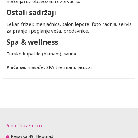
noćenja) uz obaveznu rezervaciju.
Ostali sadržaji
Lekar, frizer, menjačnica, salon lepote, foto radnja, servis
za pranje i peglanje veša, prodavnice.
Spa & wellness
Tursko kupatilo (hamam), sauna.
Plaća se:
masaže, SPA tretmani, jacuzzi.
Ponte Travel d.o.o
Resavka 49, Beograd