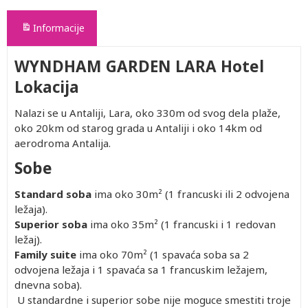
Informacije
WYNDHAM GARDEN LARA Hotel
Lokacija
Nalazi se u Antaliji, Lara, oko 330m od svog dela plaže,
oko 20km od starog grada u Antaliji i oko 14km od
aerodroma Antalija.
Sobe
Standard soba
ima oko 30m² (1 francuski ili 2 odvojena
ležaja).
Superior soba
ima oko 35m² (1 francuski i 1 redovan
ležaj).
Family suite
ima oko 70m² (1 spavaća soba sa 2
odvojena ležaja i 1 spavaća sa 1 francuskim ležajem,
dnevna soba).
U standardne i superior sobe nije moguce smestiti troje