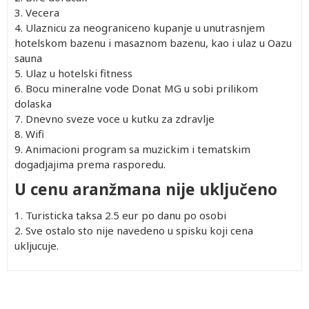
3. Vecera
4. Ulaznicu za neograniceno kupanje u unutrasnjem
hotelskom bazenu i masaznom bazenu, kao i ulaz u Oazu
sauna
5. Ulaz u hotelski fitness
6. Bocu mineralne vode Donat MG u sobi prilikom
dolaska
7. Dnevno sveze voce u kutku za zdravlje
8. Wifi
9. Animacioni program sa muzickim i tematskim
dogadjajima prema rasporedu.
U cenu aranžmana nije uključeno
1. Turisticka taksa 2.5 eur po danu po osobi
2. Sve ostalo sto nije navedeno u spisku koji cena
ukljucuje.