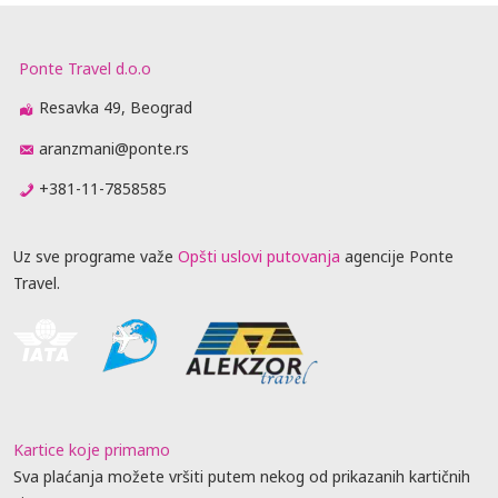
Ponte Travel d.o.o
Resavka 49, Beograd
aranzmani@ponte.rs
+381-11-7858585
Uz sve programe važe
Opšti uslovi putovanja
agencije Ponte
Travel.
Kartice koje primamo
Sva plaćanja možete vršiti putem nekog od prikazanih kartičnih