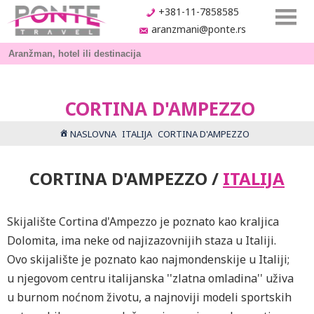
+381-11-7858585
aranzmani@ponte.rs
CORTINA D'AMPEZZO
NASLOVNA
ITALIJA
CORTINA D'AMPEZZO
CORTINA D'AMPEZZO /
ITALIJA
Skijalište Cortina d'Ampezzo je poznato kao kraljica
Dolomita, ima neke od najizazovnijih staza u Italiji.
Ovo skijalište je poznato kao najmondenskije u Italiji;
u njegovom centru italijanska ''zlatna omladina'' uživa
u burnom noćnom životu, a najnoviji modeli sportskih