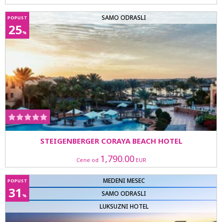
SAMO ODRASLI
POPUST
25
%
STEIGENBERGER CORAYA BEACH HOTEL
1,790.00
Cene od
EUR
MEDENI MESEC
POPUST
31
SAMO ODRASLI
%
LUKSUZNI HOTEL