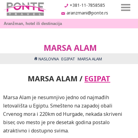
+381-11-7858585
aranzmani@ponte.rs
MARSA ALAM
NASLOVNA
EGIPAT
MARSA ALAM
MARSA ALAM /
EGIPAT
Marsa Alam je nesumnjivo jedno od najmađih
letovališta u Egiptu. Smešteno na zapadoj obali
Crvenog mora i 220km od Hurgade, nekada skriveni
biser, ovo mesto je pre desetak godina postalo
atraktivno i dostupno svima.