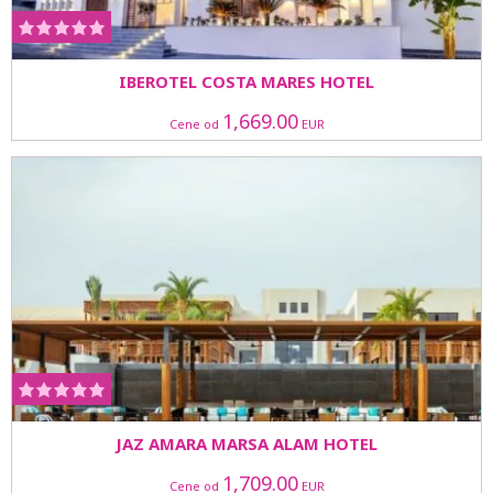
IBEROTEL COSTA MARES HOTEL
1,669.00
Cene od
EUR
JAZ AMARA MARSA ALAM HOTEL
1,709.00
Cene od
EUR