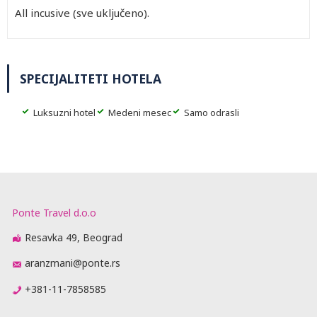
All incusive (sve uključeno).
SPECIJALITETI HOTELA
Luksuzni hotel
Medeni mesec
Samo odrasli
Ponte Travel d.o.o
Resavka 49, Beograd
aranzmani@ponte.rs
+381-11-7858585