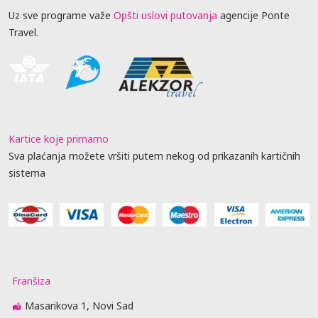
Uz sve programe važe
Opšti uslovi putovanja
agencije Ponte
Travel.
Kartice koje primamo
Sva plaćanja možete vršiti putem nekog od prikazanih kartičnih
sistema
Franšiza
Masarikova 1, Novi Sad