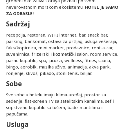
grebeni oko zaliva Coraya poznati po svom
neverovatnom morskom ekosistemu.
HOTEL JE SAMO
ZA ODRASLE!
Sadržaj
recepcija, restoran, WI FI internet, bar, snack bar,
parking, bankomat, ostava za prtljag, usluga vešeraja,
faks/kopirnica, mini market, prodavnice, rent-a-car,
suvenirnica, frizerski i kozmetički salon, room service,
parno kupatilo, spa, jacuzzi, wellness, fitnes, sauna,
bingo, aerobik, muzika uživo, animacija, akva park,
ronjenje, skvoš, pikado, stoni tenis, bilijar.
Sobe
Sve sobe u hotelu imaju klima-uređaj, prostor za
sedenje, flat-screen TV sa satelitskim kanalima, sef i
sopstveno kupatilo sa tušem, bade-mantilima i
papučama.
Usluga