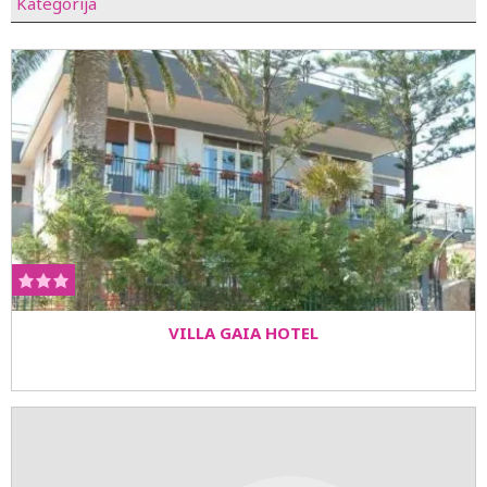
Kategorija
pređe 40 stepeni celzijusa. Možda se čini da sunce sija
jače, da su senke tamnije, ali je sigurno da se na Siciliji
živi punim plućima.
Ovo ostrvo nudi mnogo, bogatu prirodu i istoriju,
raznovrsnu kuhinju, povoljnu klimu.
Treba ga posetiti otvorenog srca i sa zdravim apetitom.
To je ostrvo sunca, božanstvenih plaža, vinograda,
antičkih maslinjaka i vulkana Etne.
VILLA GAIA HOTEL