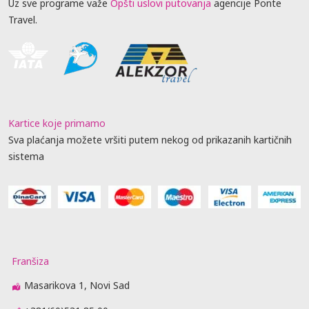
Uz sve programe važe
Opšti uslovi putovanja
agencije Ponte
Travel.
Kartice koje primamo
Sva plaćanja možete vršiti putem nekog od prikazanih kartičnih
sistema
Franšiza
Masarikova 1, Novi Sad