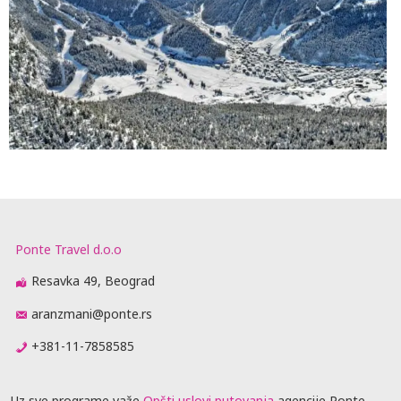
Ponte Travel d.o.o
Resavka 49, Beograd
aranzmani@ponte.rs
+381-11-7858585
Uz sve programe važe
Opšti uslovi putovanja
agencije Ponte