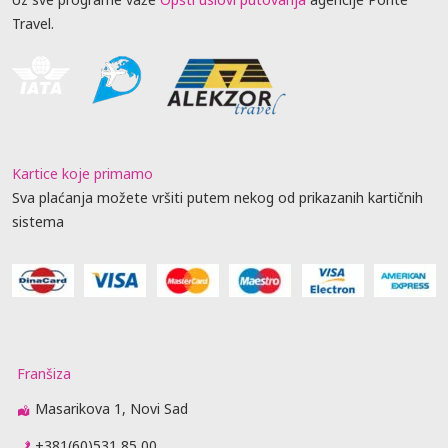
Travel.
Kartice koje primamo
Sva plaćanja možete vršiti putem nekog od prikazanih kartičnih
sistema
Franšiza
Masarikova 1, Novi Sad
+381(60)531 85 00