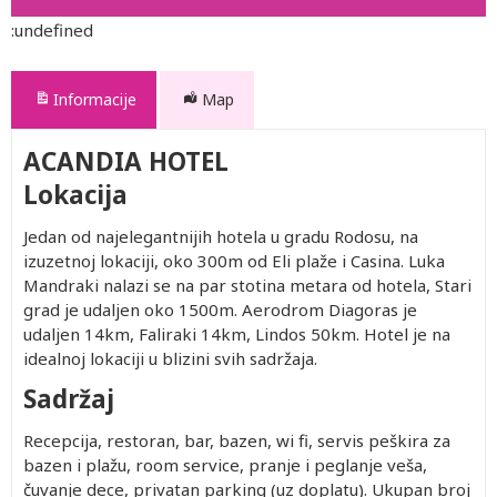
:undefined
Informacije
Map
ACANDIA HOTEL
Lokacija
Jedan od najelegantnijih hotela u gradu Rodosu, na
izuzetnoj lokaciji, oko 300m od Eli plaže i Casina. Luka
Mandraki nalazi se na par stotina metara od hotela, Stari
grad je udaljen oko 1500m. Aerodrom Diagoras je
udaljen 14km, Faliraki 14km, Lindos 50km. Hotel je na
idealnoj lokaciji u blizini svih sadržaja.
Sadržaj
Recepcija, restoran, bar, bazen, wi fi, servis peškira za
bazen i plažu, room service, pranje i peglanje veša,
čuvanje dece, privatan parking (uz doplatu). Ukupan broj