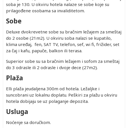
soba je 130. U okviru hotela nalaze se sobe koje su
prilagođene osobama sa invaliditetom.
Sobe
Deluxe dvokrevetne sobe su bračnim ležajem za smeštaj
do 2 osobe (21m2). U okviru soba nalazi se kupatilo,
klima uređaj, fen, SAT TV, telefon, sef, wi fi, frižider, set
za čaj i kafu, papuče, balkon ili terasa.
Superior sobe su sa bračnim ležajem i sofom za smeštaj
do 3 odrasle ili 2 odrasle i dvoje dece (27m2).
Plaža
Elli plaža jeudaljena 300m od hotela. Ležaljke i
suncobrani uz lokalnu doplatu. Peškiri za plažu u okviru
hotela dobijaju se uz polaganje depozita.
Usluga
Noćenje sa doručkom.