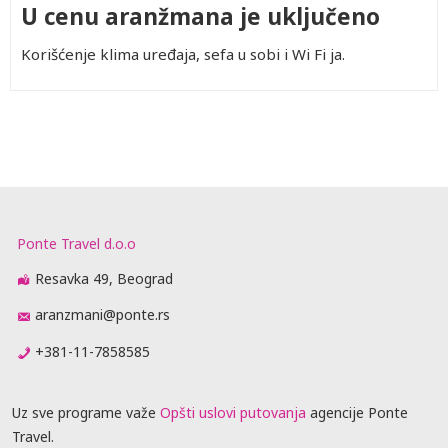
U cenu aranžmana je uključeno
Korišćenje klima uređaja, sefa u sobi i Wi Fi ja.
Ponte Travel d.o.o
Resavka 49, Beograd
aranzmani@ponte.rs
+381-11-7858585
Uz sve programe važe
Opšti uslovi putovanja
agencije Ponte
Travel.