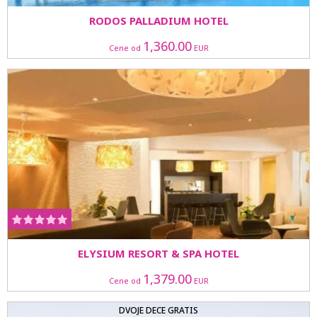
RODOS PALLADIUM HOTEL
1,360.00
Cene od
EUR
ELYSIUM RESORT & SPA HOTEL
1,379.00
Cene od
EUR
DVOJE DECE GRATIS