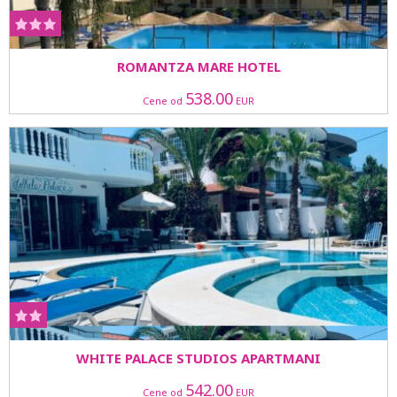
ROMANTZA MARE HOTEL
538.00
Cene od
EUR
WHITE PALACE STUDIOS APARTMANI
542.00
Cene od
EUR