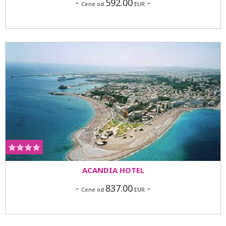
-
592.00
-
Cene od
EUR
Ostvarite nezaboravan odmor kroz letovanje Grčka
2026 i otkrijte autentične detalje ovog ostrva:
prošetajte slukom Mandraki, divite se impresivnim
spomenicima starog grada, posetite veličanstveni
Lindos, neke od predivnih peskovitih plaža na istočnoj
obali i uživajte u ukusnoj grčkoj kuhinji u modernim
hotelima i apartmanima. Kroz Grčka 2026 aranžmane,
Rodos nudi bogat izbor aktivnosti – od kulturnih izleta
do opuštanja na plažama koje su u velikom broju
označene priznanjem "Plava zastavica".
ACANDIA HOTEL
-
837.00
-
Cene od
EUR