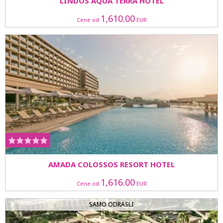
LINDOS AQUA TERRA HOTEL
1,610.00
Cene od
EUR
AMADA COLOSSOS RESORT HOTEL
1,616.00
Cene od
EUR
SAMO ODRASLI