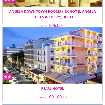
ANGELA DOWNTOWN ROOMS ( EX.HOTEL ANGELA
SUITES & LOBBY) HOTEL
596.00
Cene od
EUR
PEARL HOTEL
601.00
Cene od
EUR