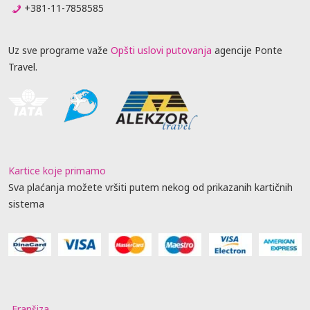
+381-11-7858585
Uz sve programe važe
Opšti uslovi putovanja
agencije Ponte
Travel.
Kartice koje primamo
Sva plaćanja možete vršiti putem nekog od prikazanih kartičnih
sistema
Franšiza