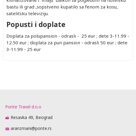
klimatizovane i imaju balkon sa pogledom na hotelsku
bastu ili grad ,sopstveno kupatilo sa fenom za kosu,
satelitsku televiziju.
Popusti i doplate
Doplata za polupansion - odrasli - 25 eur ; dete 3-11.99 -
12.50 eur ; doplata za pun pansion - odrasli 50 eur ; dete
3-11.99 - 25 eur
Ponte Travel d.o.o
Resavka 49, Beograd
aranzmani@ponte.rs