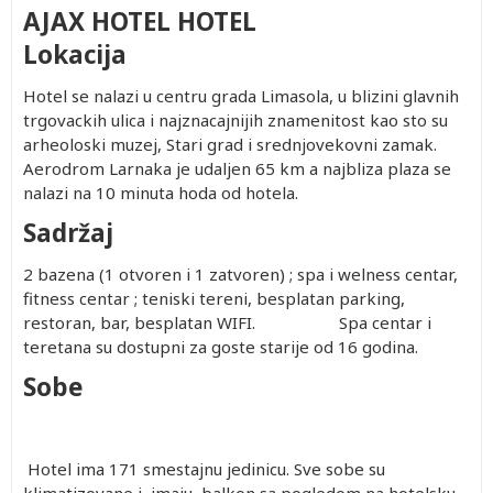
AJAX HOTEL HOTEL
Lokacija
Hotel se nalazi u centru grada Limasola, u blizini glavnih
trgovackih ulica i najznacajnijih znamenitost kao sto su
arheoloski muzej, Stari grad i srednjovekovni zamak.
Aerodrom Larnaka je udaljen 65 km a najbliza plaza se
nalazi na 10 minuta hoda od hotela.
Sadržaj
2 bazena (1 otvoren i 1 zatvoren) ; spa i welness centar,
fitness centar ; teniski tereni, besplatan parking,
restoran, bar, besplatan WIFI. Spa centar i
teretana su dostupni za goste starije od 16 godina.
Sobe
Hotel ima 171 smestajnu jedinicu. Sve sobe su