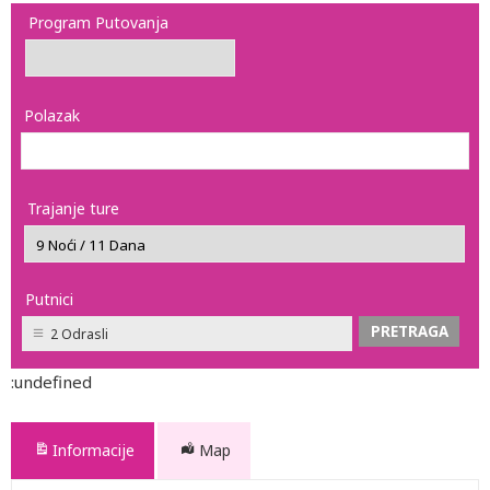
Program Putovanja
Polazak
Trajanje ture
Putnici
2 Odrasli
:undefined
Informacije
Map