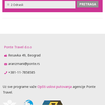
2 Odrasli
Ponte Travel d.o.o
Resavka 49, Beograd
aranzmani@ponte.rs
+381-11-7858585
Uz sve programe važe
Opšti uslovi putovanja
agencije Ponte
Travel.