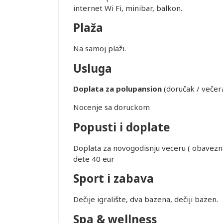
internet Wi Fi, minibar, balkon.
Plaža
Na samoj plaži.
Usluga
Doplata za polupansion
(doručak / večera
Leaflet
Nocenje sa doruckom
Popusti i doplate
Doplata za novogodisnju veceru ( obavezna 
dete 40 eur
Sport i zabava
Dečije igralište, dva bazena, dečiji bazen.
Spa & wellness