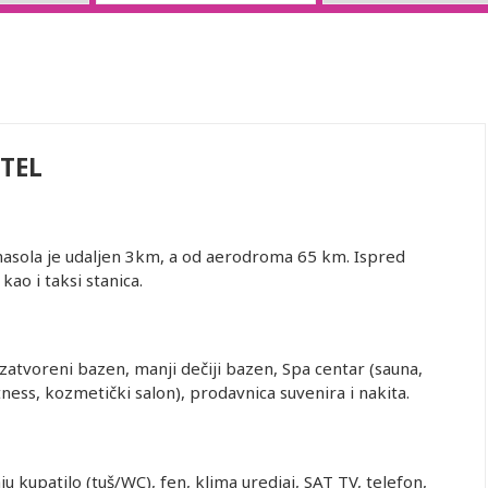
TEL
Limasola je udaljen 3km, a od aerodroma 65 km. Ispred
kao i taksi stanica.
zatvoreni bazen, manji dečiji bazen, Spa centar (sauna,
tness, kozmetički salon), prodavnica suvenira i nakita.
 kupatilo (tuš/WC), fen, klima uredjaj, SAT TV, telefon,