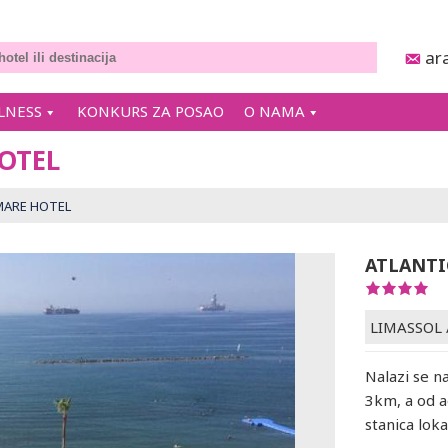
ar
LNESS
KONKURS ZA POSAO
O NAMA
OTEL
MARE HOTEL
ATLANTI
LIMASSOL
Nalazi se na
3km, a od a
stanica loka