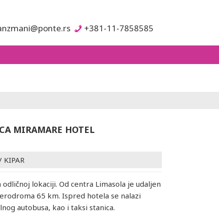
anzmani@ponte.rs
+381-11-7858585
CA MIRAMARE HOTEL
/
KIPAR
 odličnoj lokaciji. Od centra Limasola je udaljen
erodroma 65 km. Ispred hotela se nalazi
lnog autobusa, kao i taksi stanica.