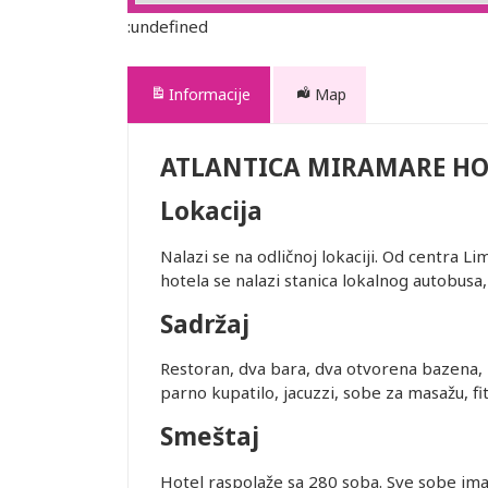
:undefined
Informacije
Map
ATLANTICA MIRAMARE HO
Lokacija
Nalazi se na odličnoj lokaciji. Od centra 
hotela se nalazi stanica lokalnog autobusa, 
Sadržaj
Restoran, dva bara, dva otvorena bazena, 
parno kupatilo, jacuzzi, sobe za masažu, fi
Smeštaj
Hotel raspolaže sa 280 soba. Sve sobe imaju