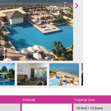
Polazak
Trajanje ture