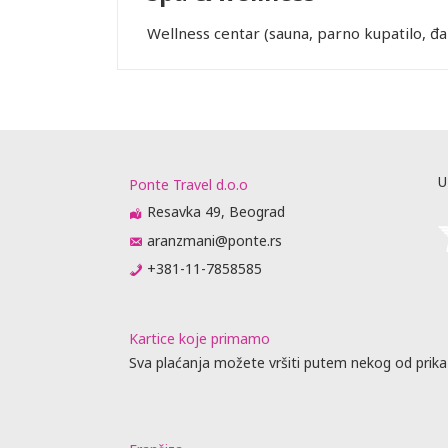
Wellness centar (sauna, parno kupatilo, đa
U
Ponte Travel d.o.o
Resavka 49, Beograd
aranzmani@ponte.rs
+381-11-7858585
Kartice koje primamo
Sva plaćanja možete vršiti putem nekog od prika