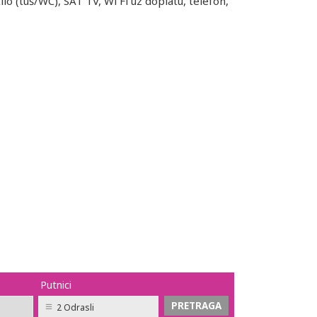
lo (tuš/WC), SAT TV, Wi Fi uz doplatu, telefon,
Putnici
2 Odrasli