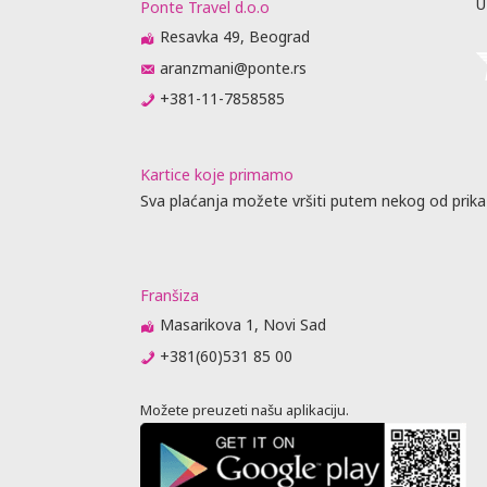
U
Ponte Travel d.o.o
Resavka 49, Beograd
aranzmani@ponte.rs
+381-11-7858585
Kartice koje primamo
Sva plaćanja možete vršiti putem nekog od prika
Franšiza
Masarikova 1, Novi Sad
+381(60)531 85 00
Možete preuzeti našu aplikaciju.