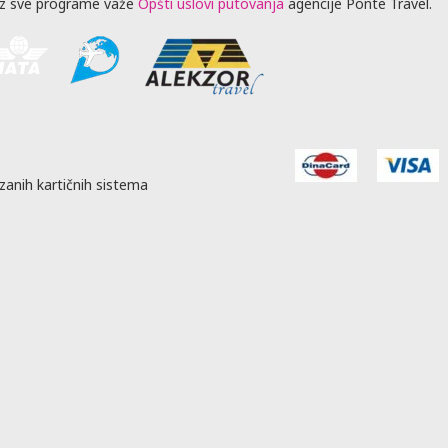
z sve programe važe
Opšti uslovi putovanja
agencije Ponte Travel.
zanih kartičnih sistema