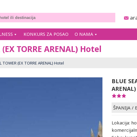
ar
LNESS
KONKURS ZA POSAO
O NAMA
(EX TORRE ARENAL) Hotel
L TOWER (EX TORRE ARENAL) Hotel
BLUE SE
ARENAL)
ŠPANIJA
/
Lokacija: ho
komercijaln