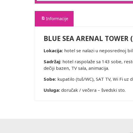
Informacije
BLUE SEA ARENAL TOWER (
Lokacija:
hotel se nalazi u neposrednoj bi
Sadržaj:
hotel raspolaže sa 143 sobe, rest
dečiji bazen, TV sala, animacija.
Sobe:
kupatilo (tuš/WC), SAT TV, Wi Fi uz d
Usluga:
doručak / večera – švedski sto.