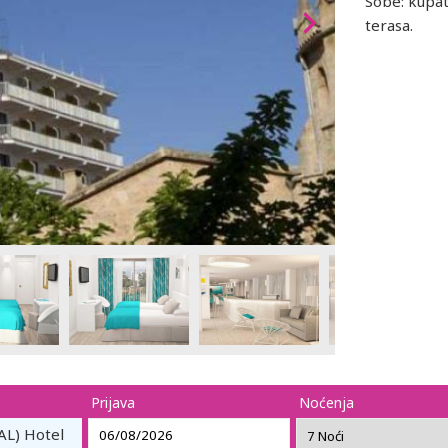
Sobe: kupati
terasa.
Prijava
Noćenja
L) Hotel