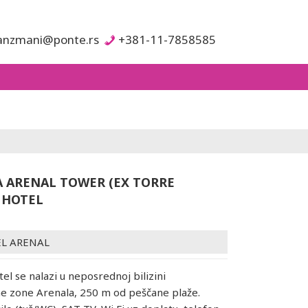
anzmani@ponte.rs
+381-11-7858585
A ARENAL TOWER (EX TORRE
 HOTEL
EL ARENAL
tel se nalazi u neposrednoj bilizini
e zone Arenala, 250 m od peščane plaže.