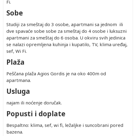
Fi.
Sobe
Studiji za smeštaj do 3 osobe, apartmani sa jednom ili
dve spavaće sobe sobe za smeštaj do 4 osobe i luksuzni
apartmani za smeštaj do 6 osoba. U okviru svih jedinica
se nalazi opremljena kuhinja i kupatilo, TV, klima uređaj,
sef, Wi Fi.
Plaža
Peščana plaža Agios Gordis je na oko 400m od
apartmana.
Usluga
najam ili noćenje doručak.
Popusti i doplate
Bespaltno: klima, sef, wi fi, ležaljke i suncobrani pored
bazena.