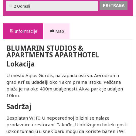
2 Odrasli
Informacije
Map
BLUMARIN STUDIOS &
APARTMENTS APARTHOTEL
Lokacija
U mestu Agios Gordis, na zapadu ostrva. Aerodrom i
grad Krf su udadelji oko 18km prema istoku. Peščana
plaža je na oko 400m udaljenosti. Akva park je udaljen
10km.
Sadržaj
Besplatan Wi FI. U neposrednoj blizini se nalaze
prodavnice i restorani. Takođe, U obližnjem hotelu gosti
uzkonzumaciju u snek baru mogu da koriste bazen i Wi