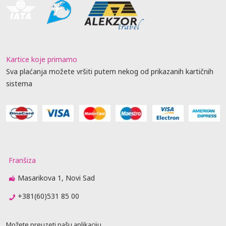
Kartice koje primamo
Sva plaćanja možete vršiti putem nekog od prikazanih kartičnih
sistema
Franšiza
Masarikova 1, Novi Sad
+381(60)531 85 00
Možete preuzeti našu aplikaciju.