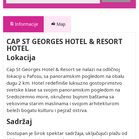
Informacije
Map
CAP ST GEORGES HOTEL & RESORT
HOTEL
Lokacija
Cap St Georges Hotel & Resort se nalazi na odličnoj
lokaciji u Pafosu, sa panoramskim pogledom na obalu
dugu 2 km. Hotel redefiniše luksuzno gostoprimstvo
svetske klase sa svojim panoramskim pogledom na
Sredozemno more, okruženo bujnim baštama sa
vekovima starim maslinama i svojom arhitekturom
beleži bogatu kulturu i pejzaž ostrva.
Sadržaj
Dostupan je širok spektar sadržaja, uključujući plažu od