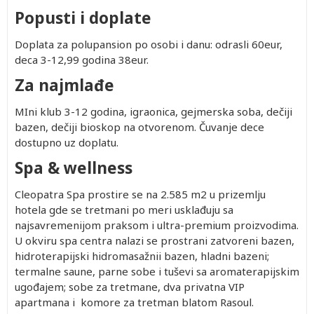
Popusti i doplate
Doplata za polupansion po osobi i danu: odrasli 60eur,
deca 3-12,99 godina 38eur.
Za najmlađe
MIni klub 3-12 godina, igraonica, gejmerska soba, dečiji
bazen, dečiji bioskop na otvorenom. Čuvanje dece
dostupno uz doplatu.
Spa & wellness
Cleopatra Spa prostire se na 2.585 m2 u prizemlju
hotela gde se tretmani po meri usklađuju sa
najsavremenijom praksom i ultra-premium proizvodima.
U okviru spa centra nalazi se prostrani zatvoreni bazen,
hidroterapijski hidromasažnii bazen, hladni bazeni;
termalne saune, parne sobe i tuševi sa aromaterapijskim
ugođajem; sobe za tretmane, dva privatna VIP
apartmana i komore za tretman blatom Rasoul.