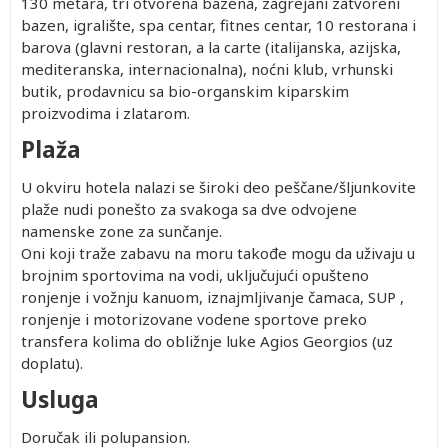
130 metara, tri otvorena bazena, zagrejani zatvoreni
bazen, igralište, spa centar, fitnes centar, 10 restorana i
barova (glavni restoran, a la carte (italijanska, azijska,
mediteranska, internacionalna), noćni klub, vrhunski
butik, prodavnicu sa bio-organskim kiparskim
proizvodima i zlatarom.
Plaža
U okviru hotela nalazi se široki deo peščane/šljunkovite
plaže nudi ponešto za svakoga sa dve odvojene
namenske zone za sunčanje.
Oni koji traže zabavu na moru takođe mogu da uživaju u
brojnim sportovima na vodi, uključujući opušteno
ronjenje i vožnju kanuom, iznajmljivanje čamaca, SUP ,
ronjenje i motorizovane vodene sportove preko
transfera kolima do obližnje luke Agios Georgios (uz
doplatu).
Usluga
Doručak ili polupansion.