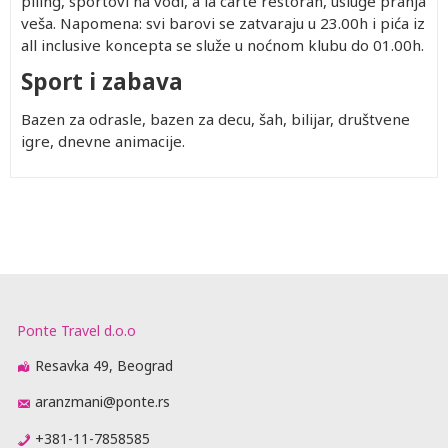
piling, sportovi na vodi, a la carte restoran, usluge pranja
veša. Napomena: svi barovi se zatvaraju u 23.00h i pića iz
all inclusive koncepta se služe u noćnom klubu do 01.00h.
Sport i zabava
Bazen za odrasle, bazen za decu, šah, bilijar, društvene
igre, dnevne animacije.
Ponte Travel d.o.o
Resavka 49, Beograd
aranzmani@ponte.rs
+381-11-7858585