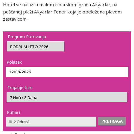
Hotel se nalazi u malom ribarskom gradu Akyarlar, na
peščanoj plaži Akyarlar Fener koja je obeležena plavom
zastavicom.
Program Putovanja
Polazak
Trajanje ture
Putnici
2 Odrasli