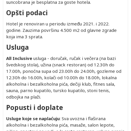
suncobrana je besplatna za goste hotela.
Opšti podaci
Hotel je renoviran u periodu između 2021. i 2022.
godine. Zauzima površinu 4.500 m2 od glavne zgrade
koja ima 3 sprata.
Usluga
All Inclusive
usluga - doručak, ručak i večera (na bazi
švedskog stola), užina (snack restoran) od 12.30h do
17.00h, ponoćna supa od 23.00h do 24.00h, gozleme od
12.30h do 16.00h, kolači od 10.00h do 18.00h, lokalna
alkoholna i bezalkoholna pića, dečiji klub, fitnes sala,
sauna, parno kupatilo, tursko kupatilo, stoni tenis,
odbojka na plaži.
Popusti i doplate
Usluge koje se naplaćuju
: Sva uvozna i flaširana
alkoholna i bezalkoholna pića, masaže, salon lepote,