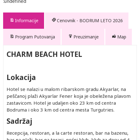
:undefined
Informacije
Cenovnik - BODRUM LETO 2026
Program Putovanja
Preuzimanje
Map
CHARM BEACH HOTEL
Lokacija
Hotel se nalazi u malom ribarskom gradu Akyarlar, na
peščanoj plaži Akyarlar Fener koja je obeležena plavom
zastavicom. Hotel je udaljen oko 23 km od centra
Bodruma i oko 3 km od centra mesta Turgutries.
Sadržaj
Recepcija, restoran, a la carte restoran, bar na bazenu,
bar na plaži, bar na terasi, noćni klub, klub za decu od 4