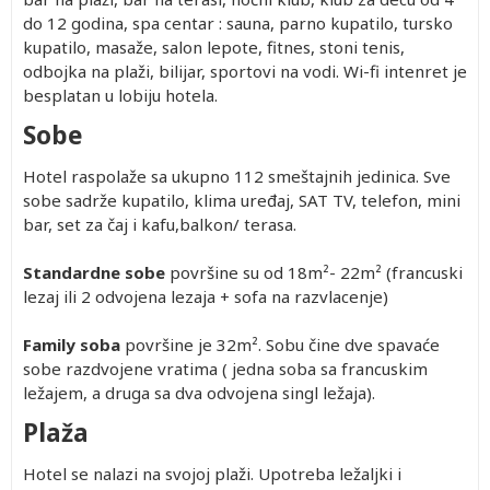
do 12 godina, spa centar : sauna, parno kupatilo, tursko
kupatilo, masaže, salon lepote, fitnes, stoni tenis,
odbojka na plaži, bilijar, sportovi na vodi. Wi-fi intenret je
besplatan u lobiju hotela.
Sobe
Hotel raspolaže sa ukupno 112 smeštajnih jedinica. Sve
sobe sadrže kupatilo, klima uređaj, SAT TV, telefon, mini
bar, set za čaj i kafu,balkon/ terasa.
Standardne sobe
površine su od 18
m
²- 22
m
² (francuski
lezaj ili 2 odvojena lezaja + sofa na razvlacenje)
Family soba
površine je 32
m
². Sobu čine dve spavaće
sobe razdvojene vratima ( jedna soba sa francuskim
ležajem, a druga sa dva odvojena singl ležaja).
Plaža
Hotel se nalazi na svojoj plaži. Upotreba ležaljki i