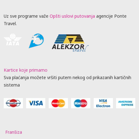
Uz sve programe važe
Opšti uslovi putovanja
agencije Ponte
Travel.
Kartice koje primamo
Sva plaćanja možete vršiti putem nekog od prikazanih kartičnih
sistema
Franšiza