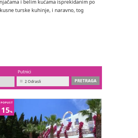
enjačama i belim kućama isprekidanim po
usne turske kuhinje, i naravno, tog
Putnici
2 Odrasli
POPUST
15
%