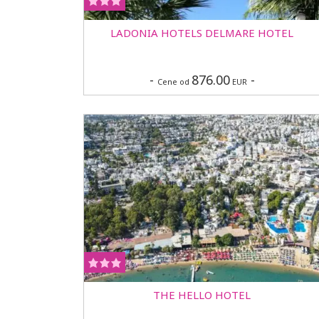
LADONIA HOTELS DELMARE HOTEL
-
876.00
-
Cene od
EUR
THE HELLO HOTEL