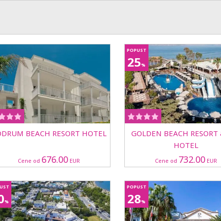
POPUST
25
%
ODRUM BEACH RESORT HOTEL
GOLDEN BEACH RESORT 
HOTEL
676.00
732.00
Cene od
EUR
Cene od
EUR
UST
POPUST
0
28
%
%