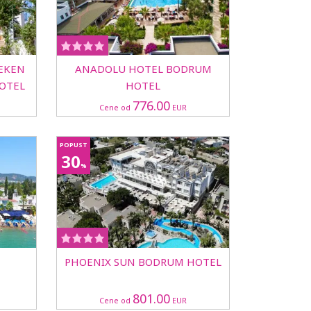
 EKEN
ANADOLU HOTEL BODRUM
OTEL
HOTEL
776.00
Cene od
EUR
POPUST
30
%
PHOENIX SUN BODRUM HOTEL
801.00
Cene od
EUR