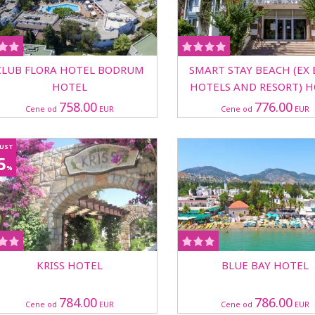
CLUB FLORA HOTEL BODRUM
SMART STAY BEACH (EX
HOTEL
HOTELS AND RESORT) H
758.00
776.00
Cene od
EUR
Cene od
EUR
UST
5
%
KRISS HOTEL
BLUE BAY HOTEL
784.00
786.00
Cene od
EUR
Cene od
EUR