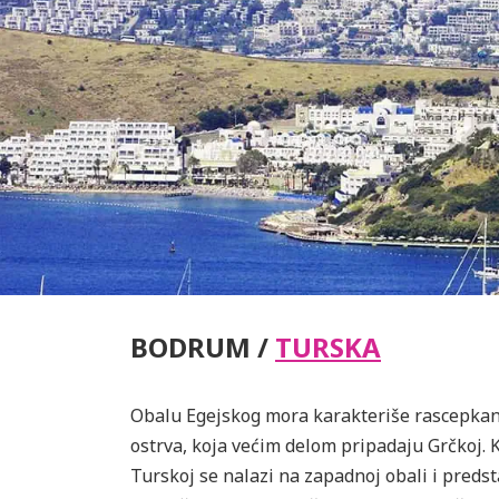
BODRUM /
TURSKA
Obalu Egejskog mora karakteriše rascepkano
ostrva, koja većim delom pripadaju Grčkoj. 
Turskoj se nalazi na zapadnoj obali i preds