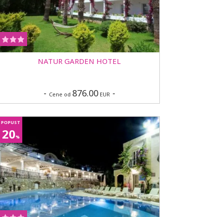
NATUR GARDEN HOTEL
-
876.00
-
Cene od
EUR
POPUST
20
%