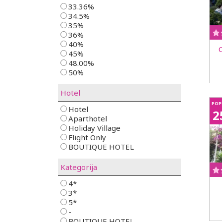
33.36%
34.5%
35%
36%
40%
45%
48.00%
50%
Hotel
POP
Hotel
2
Aparthotel
Holiday Village
Flight Only
BOUTIQUE HOTEL
Kategorija
4*
3*
5*
-
BOUTIQUE HOTEL_