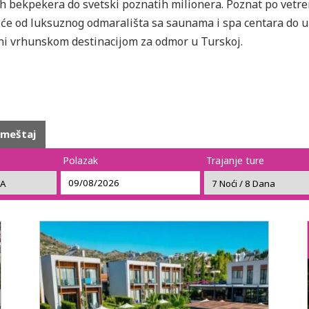
nih bekpekera do svetski poznatih milionera. Poznat po vetr
́e od luksuznog odmarališta sa saunama i spa centara do uk
ini vrhunskom destinacijom za odmor u Turskoj.
smeštaj
Polazak
Trajanje ture