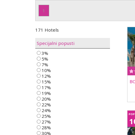
1
171 Hotels
Specijalni popusti
3%
5%
7%
10%
12%
B
15%
17%
19%
20%
22%
24%
POP
25%
1
27%
28%
30%