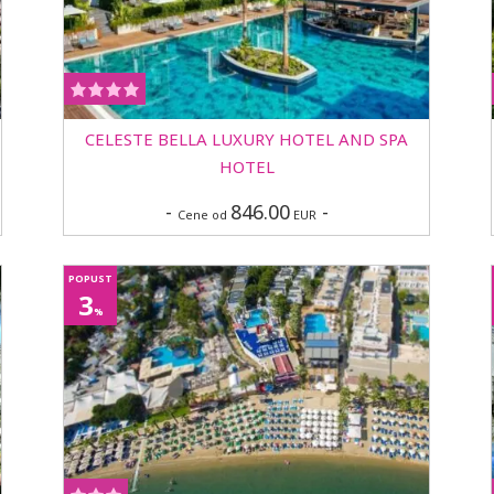
CELESTE BELLA LUXURY HOTEL AND SPA
HOTEL
-
846.00
-
Cene od
EUR
POPUST
3
%