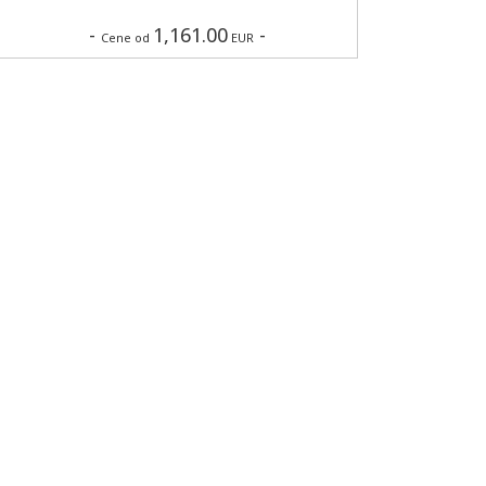
-
1,161.00
-
Cene od
EUR