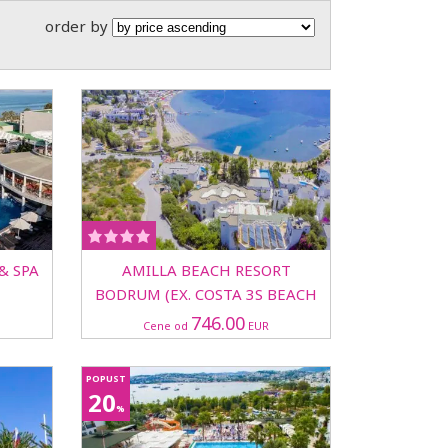
order by
& SPA
AMILLA BEACH RESORT
BODRUM (EX. COSTA 3S BEACH
CLUB) HOTEL
746.00
Cene od
EUR
POPUST
20
%