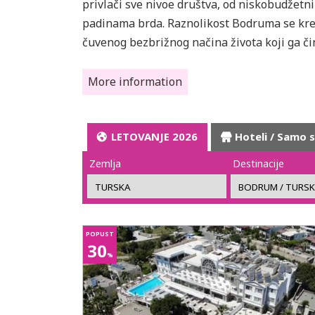
privlači sve nivoe društva, od niskobudžet
padinama brda. Raznolikost Bodruma se krec
čuvenog bezbrižnog načina života koji ga č
More information
LETOVANJE 2026
Hoteli / Samo 
Zemlja
Destinacije
POPUST
30
%