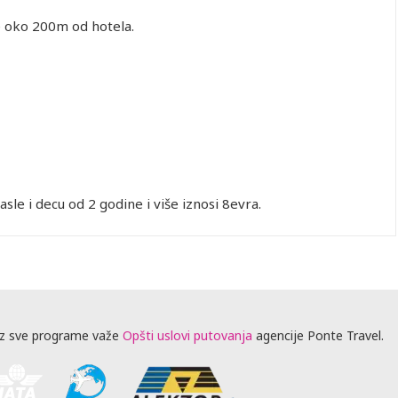
je oko 200m od hotela.
sle i decu od 2 godine i više iznosi 8evra.
z sve programe važe
Opšti uslovi putovanja
agencije Ponte Travel.