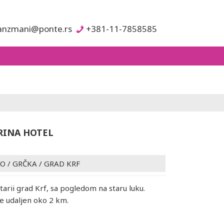
anzmani@ponte.rs
+381-11-7858585
RINA HOTEL
VO
/
GRČKA
/
GRAD KRF
tarii grad Krf, sa pogledom na staru luku.
e udaljen oko 2 km.