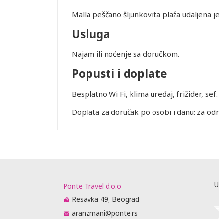
Malla peščano šljunkovita plaža udaljena 
Usluga
Najam ili noćenje sa doručkom.
Popusti i doplate
Leaflet
Besplatno Wi Fi, klima uređaj, frižider, sef.
Doplata za doručak po osobi i danu: za odra
U
Ponte Travel d.o.o
Resavka 49, Beograd
aranzmani@ponte.rs