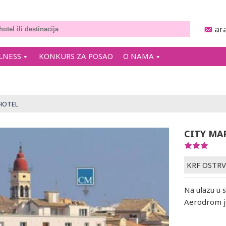
ar
LNESS
KONKURS ZA POSAO
O NAMA
HOTEL
CITY MA
KRF OSTR
Na ulazu u s
Aerodrom j