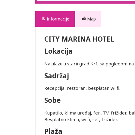
Informacije
Map
CITY MARINA HOTEL
Lokacija
Na ulazu u starii grad Krf, sa pogledom na
Sadržaj
Recepcija, restoran, besplatan wi fi.
Sobe
Kupatilo, klima uređaj, fen, TV, frižider, 
Besplatno klima, wi fi, sef, frižider.
Plaža