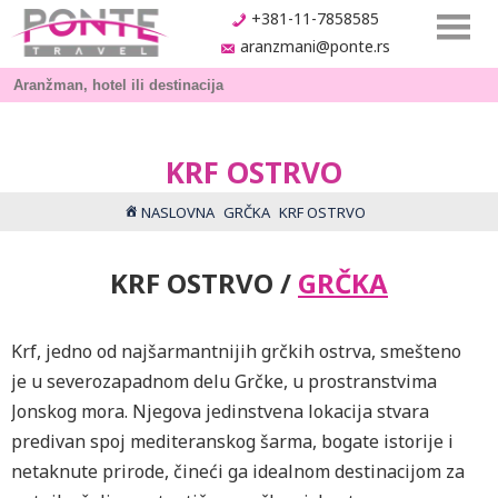
+381-11-7858585
aranzmani@ponte.rs
KRF OSTRVO
NASLOVNA
GRČKA
KRF OSTRVO
KRF OSTRVO /
GRČKA
Krf, jedno od najšarmantnijih grčkih ostrva, smešteno
je u severozapadnom delu Grčke, u prostranstvima
Jonskog mora. Njegova jedinstvena lokacija stvara
predivan spoj mediteranskog šarma, bogate istorije i
netaknute prirode, čineći ga idealnom destinacijom za