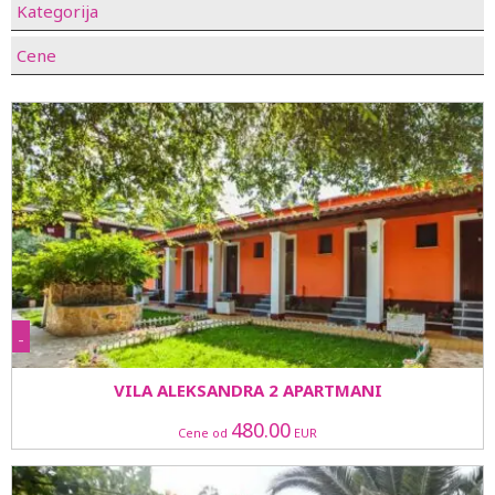
Kategorija
Cene
-
VILA ALEKSANDRA 2 APARTMANI
480.00
Cene od
EUR