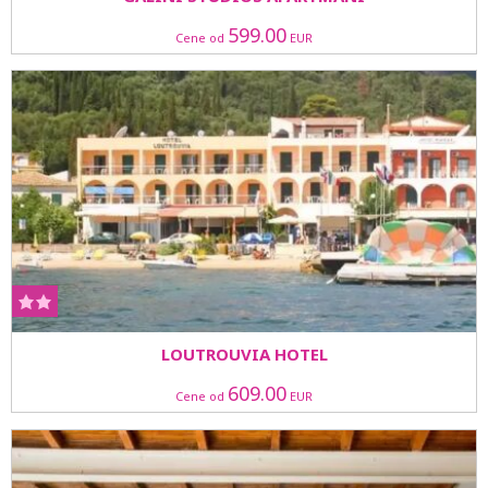
599.00
Cene od
EUR
LOUTROUVIA HOTEL
609.00
Cene od
EUR