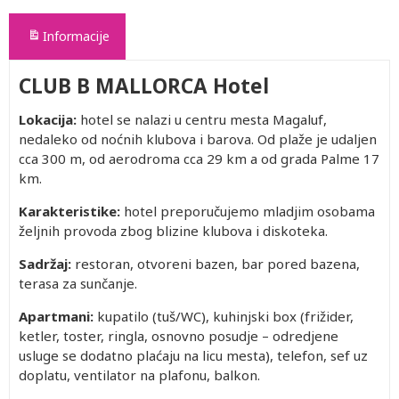
Informacije
CLUB B MALLORCA Hotel
Lokacija:
hotel se nalazi u centru mesta Magaluf,
nedaleko od noćnih klubova i barova. Od plaže je udaljen
cca 300 m, od aerodroma cca 29 km a od grada Palme 17
km.
Karakteristike:
hotel preporučujemo mladjim osobama
željnih provoda zbog blizine klubova i diskoteka.
Sadržaj:
restoran, otvoreni bazen, bar pored bazena,
terasa za sunčanje.
Apartmani:
kupatilo (tuš/WC), kuhinjski box (frižider,
ketler, toster, ringla, osnovno posudje – odredjene
usluge se dodatno plaćaju na licu mesta), telefon, sef uz
doplatu, ventilator na plafonu, balkon.