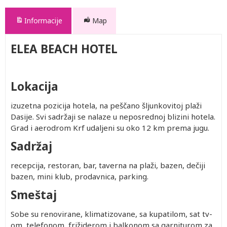
Informacije
Map
ELEA BEACH HOTEL
Lokacija
izuzetna pozicija hotela, na peščano šljunkovitoj plaži
Dasije. Svi sadržaji se nalaze u neposrednoj blizini hotela.
Grad i aerodrom Krf udaljeni su oko 12 km prema jugu.
Sadržaj
recepcija, restoran, bar, taverna na plaži, bazen, dečiji
bazen, mini klub, prodavnica, parking.
Smeštaj
Sobe su renovirane, klimatizovane, sa kupatilom, sat tv-
om, telefonom, frižiderom i balkonom sa garniturom za