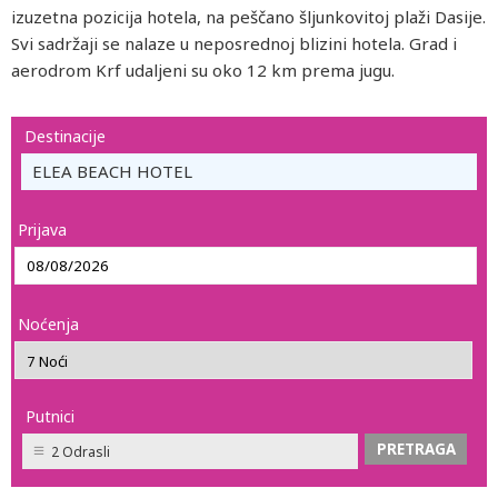
izuzetna pozicija hotela, na peščano šljunkovitoj plaži Dasije.
Svi sadržaji se nalaze u neposrednoj blizini hotela. Grad i
aerodrom Krf udaljeni su oko 12 km prema jugu.
Destinacije
ELEA BEACH HOTEL
Prijava
Noćenja
Putnici
2 Odrasli