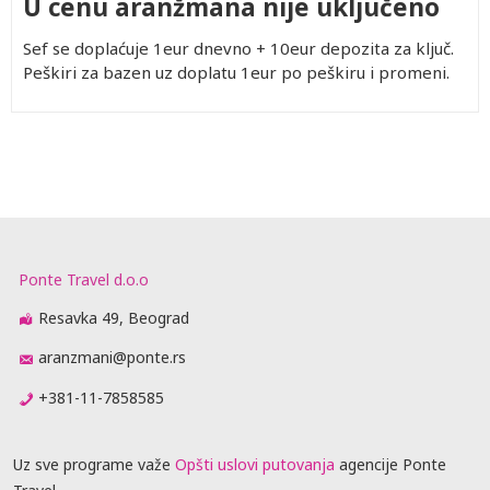
U cenu aranžmana nije uključeno
Sef se doplaćuje 1eur dnevno + 10eur depozita za ključ.
Peškiri za bazen uz doplatu 1eur po peškiru i promeni.
Ponte Travel d.o.o
Resavka 49, Beograd
aranzmani@ponte.rs
+381-11-7858585
Uz sve programe važe
Opšti uslovi putovanja
agencije Ponte