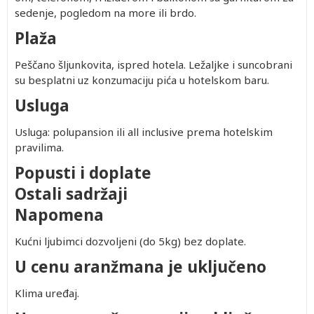
sedenje, pogledom na more ili brdo.
Plaža
Peščano šljunkovita, ispred hotela. Ležaljke i suncobrani
su besplatni uz konzumaciju pića u hotelskom baru.
Usluga
Usluga: polupansion ili all inclusive prema hotelskim
pravilima.
Popusti i doplate
Ostali sadržaji
Napomena
Kućni ljubimci dozvoljeni (do 5kg) bez doplate.
U cenu aranžmana je uključeno
Klima uređaj.