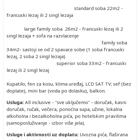
standard soba 22m2 -
francuski lezaj ili 2 singl lezaja
large family soba 26m2 - francuski lezaj ili 2
singl lezaja + sofa na razvlacenje
family soba
34m2- sastoji se od 2 spavace sobe (1 soba francuski
lezaj, 2 soba 2 singl lezaja)
superior soba 33m2 - francuski
lezaj ili 2 singl lezaj
Kupatilo, fen za kosu, klima uređaj, LCD SAT TV; sef (bez
doplate), mini bar (voda po dolasku), balkon.
Usluga:
All inclusive - "sve uključemo" - doručak, kasni
doručak, ručak, večera, ponoćna supa, užine, lokalna
alkoholna i bezalkoholna pića, po hotelskim pravilima
(samoposluživanje - izbor više jela).
Usluge i aktivnosti uz doplatu:
Uvozna pića, flaširana