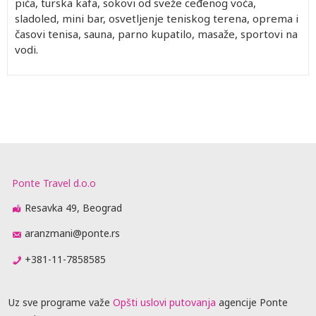
pića, turska kafa, sokovi od sveže ceđenog voća,
sladoled, mini bar, osvetljenje teniskog terena, oprema i
časovi tenisa, sauna, parno kupatilo, masaže, sportovi na
vodi.
Ponte Travel d.o.o
Resavka 49, Beograd
aranzmani@ponte.rs
+381-11-7858585
Uz sve programe važe
Opšti uslovi putovanja
agencije Ponte