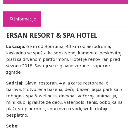
Informacije
ERSAN RESORT & SPA HOTEL
Lokacija:
6 km od Bodruma, 40 km od aerodroma,
kaskadno se spušta ka sopstvenoj kamenito-peskovitoj
plaži sa drvenom platformom. Hotel je renoviran pred
sezonu 2018. Sastoji se iz glavne zgrade i superior
zgrade.
Sadržaj:
Glavni restoran, 4 a la carte restorana, 6
barova, 2 otvorena bazena, dečiji bazen, aqua park sa 5
tobogna, spa & wellness, dnevna i večernja animacija,
mini klub, igralište ze decu, vaterpolo, tenis, odbojka na
plaži, step aerobik, sportovi na vodi, wi-fi u lobiju
besplatno.
Sobe: