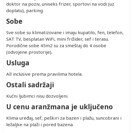
doktor na poziv, uniseks frizer, sportovi na vodi (uz
doplatu), parking.
Sobe
Sve sobe su klimatizovane i imaju kupatilo, fen, telefon,
SAT TV, besplatan WiFi, mini frižider, sef i terasu.
Porodične sobe 45m2 su za smeštaj do 4 osobe
(odvojene prostorije).
Usluga
All inclusive prema pravilima hotela.
Ostali sadržaji
Kućni ljubimci nisu dozvoljeni.
U cenu aranžmana je uključeno
Klima uređaj, sef, peškiri za bazen i plažu, suncobrani i
ležaljke na plaži i pored bazena.