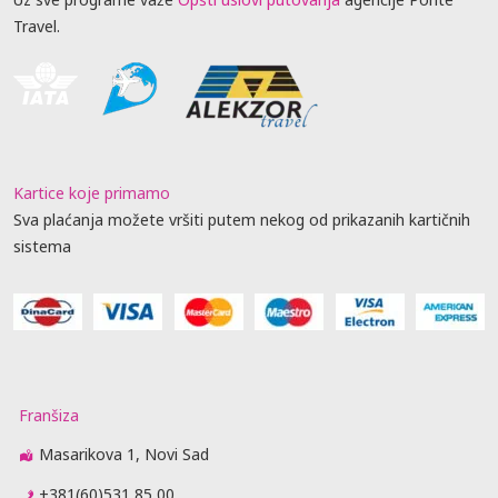
Travel.
Kartice koje primamo
Sva plaćanja možete vršiti putem nekog od prikazanih kartičnih
sistema
Franšiza
Masarikova 1, Novi Sad
+381(60)531 85 00