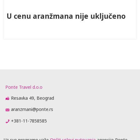
U cenu aranžmana nije uključeno
Ponte Travel d.o.o
Resavka 49, Beograd
aranzmani@ponte.rs
+381-11-7858585
Uz sve programe važe
Opšti uslovi putovanja
agencije Ponte