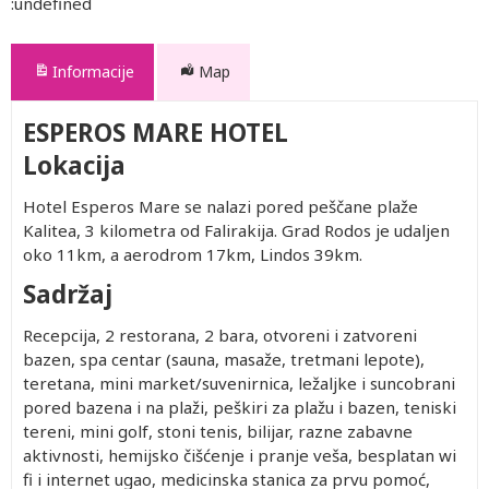
:undefined
Informacije
Map
ESPEROS MARE HOTEL
Lokacija
Hotel Esperos Mare se nalazi pored peščane plaže
Kalitea, 3 kilometra od Falirakija. Grad Rodos je udaljen
oko 11km, a aerodrom 17km, Lindos 39km.
Sadržaj
Recepcija, 2 restorana, 2 bara, otvoreni i zatvoreni
bazen, spa centar (sauna, masaže, tretmani lepote),
teretana, mini market/suvenirnica, ležaljke i suncobrani
pored bazena i na plaži, peškiri za plažu i bazen, teniski
tereni, mini golf, stoni tenis, bilijar, razne zabavne
aktivnosti, hemijsko čišćenje i pranje veša, besplatan wi
fi i internet ugao, medicinska stanica za prvu pomoć,