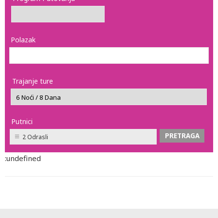
Polazak
Trajanje ture
Putnici
2 Odrasli
:undefined