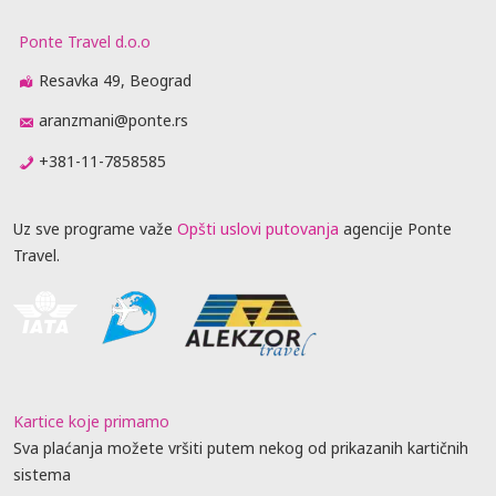
Ponte Travel d.o.o
Resavka 49, Beograd
aranzmani@ponte.rs
+381-11-7858585
Uz sve programe važe
Opšti uslovi putovanja
agencije Ponte
Travel.
Kartice koje primamo
Sva plaćanja možete vršiti putem nekog od prikazanih kartičnih
sistema