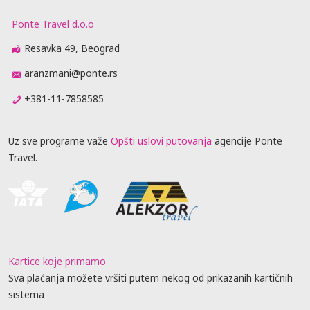
Ponte Travel d.o.o
Resavka 49, Beograd
aranzmani@ponte.rs
+381-11-7858585
Uz sve programe važe
Opšti uslovi putovanja
agencije Ponte
Travel.
Kartice koje primamo
Sva plaćanja možete vršiti putem nekog od prikazanih kartičnih
sistema