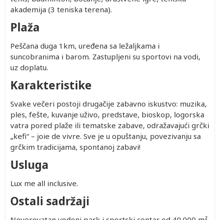
akademija (3 teniska terena).
Plaža
Peščana duga 1km, uređena sa ležaljkama i
suncobranima i barom. Zastupljeni su sportovi na vodi,
uz doplatu.
Karakteristike
Svake večeri postoji drugačije zabavno iskustvo: muzika,
ples, fešte, kuvanje uživo, predstave, bioskop, logorska
vatra pored plaže ili tematske zabave, odražavajući grčki
„kefi“ – joie de vivre. Sve je u opuštanju, povezivanju sa
grčkim tradicijama, spontanoj zabavi!
Usluga
Lux me all inclusive.
Ostali sadržaji
Neverovatan vodeni park i sportski centar od 40.000 m²