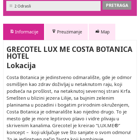
2 Odrasli
Informacije
Preuzimanje
Map
GRECOTEL LUX ME COSTA BOTANICA
HOTEL
Lokacija
Costa Botanica je jedinstveno odmaralište, gde je odmor
osmišljen kao zdrav doživljaj u netaknutom raju, koji
podseća na prošlost, na netaknutoj severnoj strani Krfa.
Smešten u blizini jezera Lilije, sa bujnim zelenim
planinama u pozadini i bogatim prirodnim okruženjem,
Costa Botanica je odmaralište kao nijedno drugo. To je
mesto gde je more leptirovo plavo i vidre plivaju u
skrivenim kanalima. Grecotel je kreirao “LUX.ME®”
koncept – koji uključuje sve što sanjate o svom odmoru!
To je jedinstven način života koji kombinuje