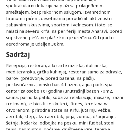
spektakularnu lokaciju na plaži sa prilagođenim
smeštajem, besprekornom uslugom, izvanrednom
hranom i pićem, desetinama porodičnih aktivnosti i
zabavnim iskustvima, sportom i velnesom. Hotel se
nalazi na severu Krfa, na periferiji mesta Aharavi, pored
sopstvene peščane plaže koja je uređena. Od grada i
aerodroma je udaljen 38km.
Sadržaj
Recepcija, restoran, a la carte (azijska, italijanska,
mediteranska, grčka kuhinja), restoran samo za odrasle,
barovi (predvorje, pored bazena, na plaži),
poslastičarnica, vinski bar, 4 bazena, aqua park, spa
centar za osobe 16+godina (unutrašnji bazen 70m2,
sauna, parno kupatilo, soba za relaksaciju, masaže, razni
tretmani), e bicikli i e skuteri, fitnes, teretana na
otvorenom, prirodne staze na Krfu, jutarnju vežbe,
aerobik, step, akva aerobik, joga, zumba, džogiranje,
šetnja, košarka, odbojka na pesku, mini fudbal, stoni
tenis, badminton, boćanje, društvene igre, teniska