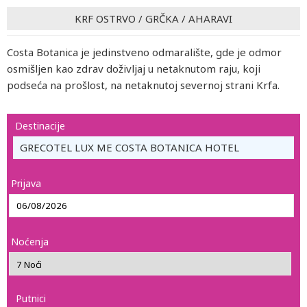
KRF OSTRVO
/
GRČKA
/
AHARAVI
Costa Botanica je jedinstveno odmaralište, gde je odmor
osmišljen kao zdrav doživljaj u netaknutom raju, koji
podseća na prošlost, na netaknutoj severnoj strani Krfa.
Destinacije
GRECOTEL LUX ME COSTA BOTANICA HOTEL
Prijava
Noćenja
Putnici