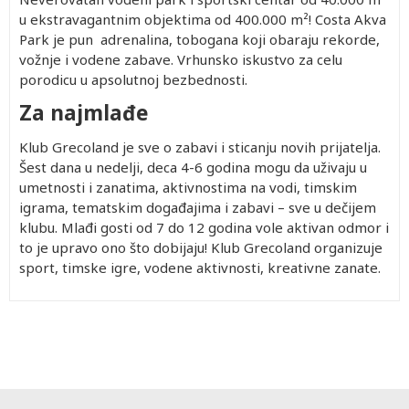
u ekstravagantnim objektima od 400.000 m²! Costa Akva
Park je pun adrenalina, tobogana koji obaraju rekorde,
vožnje i vodene zabave. Vrhunsko iskustvo za celu
porodicu u apsolutnoj bezbednosti.
Za najmlađe
Klub Grecoland je sve o zabavi i sticanju novih prijatelja.
Šest dana u nedelji, deca 4-6 godina mogu da uživaju u
umetnosti i zanatima, aktivnostima na vodi, timskim
igrama, tematskim događajima i zabavi – sve u dečijem
klubu. Mlađi gosti od 7 do 12 godina vole aktivan odmor i
to je upravo ono što dobijaju! Klub Grecoland organizuje
sport, timske igre, vodene aktivnosti, kreativne zanate.