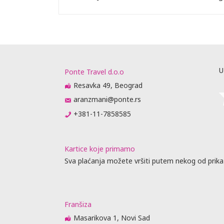
U
Ponte Travel d.o.o
Resavka 49, Beograd
aranzmani@ponte.rs
+381-11-7858585
Kartice koje primamo
Sva plaćanja možete vršiti putem nekog od prika
Franšiza
Masarikova 1, Novi Sad