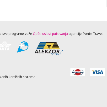
z sve programe važe
Opšti uslovi putovanja
agencije Ponte Travel.
zanih kartičnih sistema