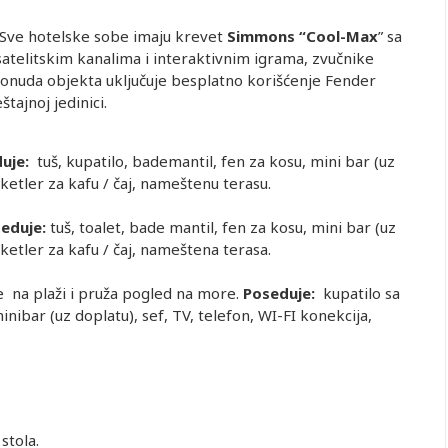
.Sve hotelske sobe imaju krevet
Simmons “Cool-Max
” sa
 satelitskim kanalima i interaktivnim igrama, zvučnike
 Ponuda objekta uključuje besplatno korišćenje Fender
tajnoj jedinici.
uje:
tuš, kupatilo, bademantil, fen za kosu, mini bar (uz
 ketler za kafu / čaj, nameštenu terasu.
eduje:
tuš, toalet, bade mantil, fen za kosu, mini bar (uz
 ketler za kafu / čaj, nameštena terasa.
 na plaži i pruža pogled na more.
Poseduje:
kupatilo sa
nibar (uz doplatu), sef, TV, telefon, WI-FI konekcija,
stola.