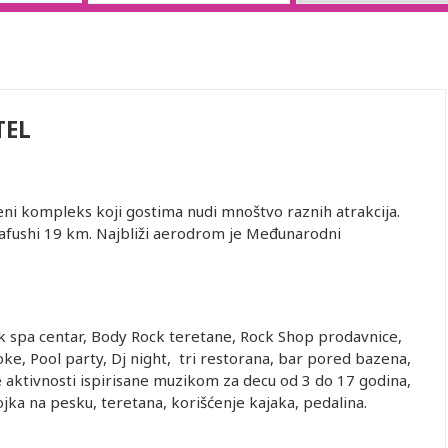
TEL
i kompleks koji gostima nudi mnoštvo raznih atrakcija.
aafushi 19 km. Najbliži aerodrom je Međunarodni
 spa centar, Body Rock teretane, Rock Shop prodavnice,
ke, Pool party, Dj night, tri restorana, bar pored bazena,
ne aktivnosti ispirisane muzikom za decu od 3 do 17 godina,
jka na pesku, teretana, korišćenje kajaka, pedalina.