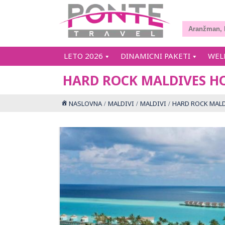
LETO 2026
DINAMICNI PAKETI
WEL
HARD ROCK MALDIVES H
NASLOVNA
MALDIVI
MALDIVI
HARD ROCK MALD