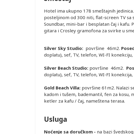
Hotel ima ukupno 178 smeštajnih jedinica
posteljinom od 300 niti, flat-screen TV sa
Soundbar, mini-bar i besplatan čaj i kafu.
gitara i Crosley gramofona za svirke u smeš
Silver Sky Studio:
površine 46m2.
Posed
doplatu), sef, TV, telefon, WI-FI konekciju,
Silver Beach Studio:
površine 46m2.
Pos
doplatu), sef, TV, telefon, WI-FI konekcija,
Gold Beach Villa:
površine 61m2. Nalazi se
kadom i tušem, bademantil, fen za kosu, mi
ketler za kafu / čaj, nameštena terasa.
Usluga
Noćenje sa doručkom -
na bazi švedskog 