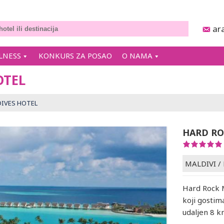
ar
LNESS
KONKURS ZA POSAO
O NAMA
OTEL
IVES HOTEL
HARD RO
MALDIVI
/
Hard Rock 
koji gostim
udaljen 8 k