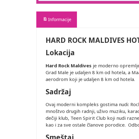
Informacije
HARD ROCK MALDIVES HO
Lokacija
Hard Rock Maldives
je moderno opremljen
Grad Male je udaljen 8 km od hotela, a M
aerodrom koji je udaljen 8 km od hotela.
Sadržaj
Ovaj moderni kompleks gostima nudi: Rock
mnoštvo drugih radnji, uživo muziku, karao
dečiji klub, Teen Spirit Club koji nudi raz
kao i za sve ostale članove porodice. Odbo
Smeštaj