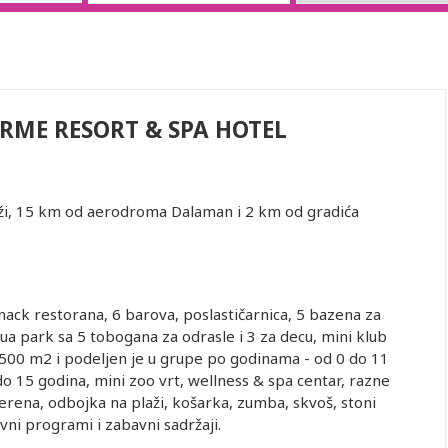
ME RESORT & SPA HOTEL
aži, 15 km od aerodroma Dalaman i 2 km od gradića
snack restorana, 6 barova, poslastičarnica, 5 bazena za
qua park sa 5 tobogana za odrasle i 3 za decu, mini klub
1.500 m2 i podeljen je u grupe po godinama - od 0 do 11
 15 godina, mini zoo vrt, wellness & spa centar, razne
terena, odbojka na plaži, košarka, zumba, skvoš, stoni
evni programi i zabavni sadržaji.