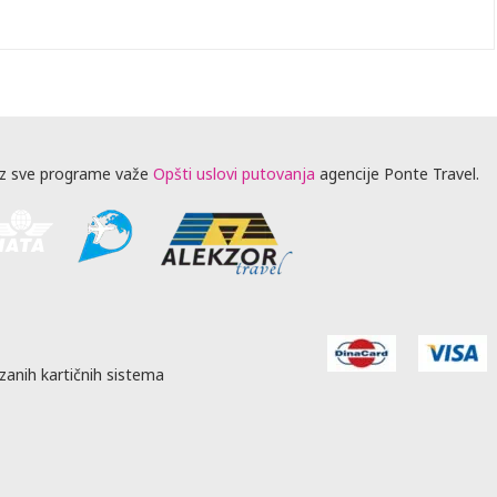
z sve programe važe
Opšti uslovi putovanja
agencije Ponte Travel.
zanih kartičnih sistema