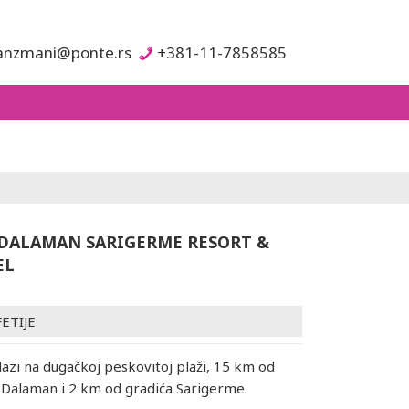
anzmani@ponte.rs
+381-11-7858585
DALAMAN SARIGERME RESORT &
EL
FETIJE
lazi na dugačkoj peskovitoj plaži, 15 km od
Dalaman i 2 km od gradića Sarigerme.