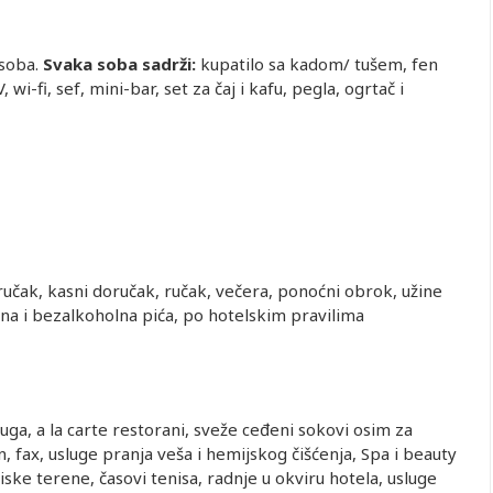
 soba.
Svaka soba sadrži:
kupatilo sa kadom/ tušem, fen
wi-fi, sef, mini-bar, set za čaj i kafu, pegla, ogrtač i
učak, kasni doručak, ručak, večera, ponoćni obrok, užine
na i bezalkoholna pića, po hotelskim pravilima
ga, a la carte restorani, sveže ceđeni sokovi osim za
 fax, usluge pranja veša i hemijskog čišćenja, Spa i beauty
niske terene, časovi tenisa, radnje u okviru hotela, usluge