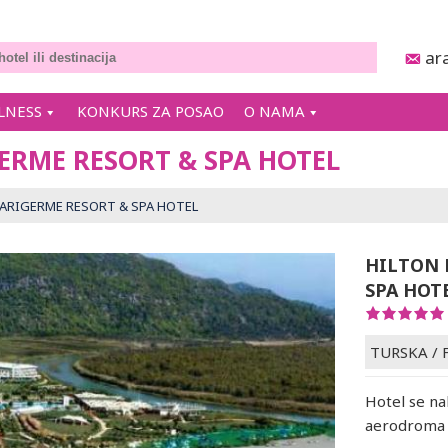
ar
LNESS
KONKURS ZA POSAO
O NAMA
ERME RESORT & SPA HOTEL
ARIGERME RESORT & SPA HOTEL
HILTON 
SPA HOT
TURSKA
/
Hotel se na
aerodroma 