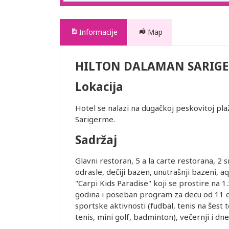
Informacije
Map
HILTON DALAMAN SARIGER
Lokacija
Hotel se nalazi na dugačkoj peskovitoj pl
Sarigerme.
Sadržaj
Glavni restoran, 5 a la carte restorana, 2 
odrasle, dečiji bazen, unutrašnji bazeni, a
"Carpi Kids Paradise" koji se prostire na 
godina i poseban program za decu od 11 do
sportske aktivnosti (fudbal, tenis na šest 
tenis, mini golf, badminton), večernji i dn