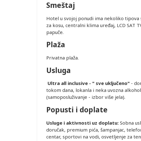
Smeštaj
Hotel u svojoj ponudi ima nekoliko tipova
za kosu, centralni klima uređaj, LCD SAT TV, 
papuče.
Plaža
Leaflet
Privatna plaža.
Usluga
Ultra all inclusive - " sve uključeno"
- dor
tokom dana, lokanla i neka uvozna alkohol
(samoposluživanje - izbor više jela).
Popusti i doplate
Usluge i aktivnosti uz doplatu:
Sobna uslu
doručak, premium pića, šampanjac, telefon,
centar, sportovi na vodi, osvetljenje za te