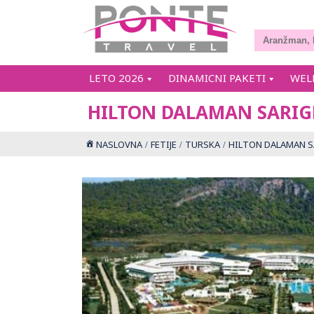
LETO 2026
DINAMICNI PAKETI
WEL
HILTON DALAMAN SARIG
NASLOVNA
FETIJE
TURSKA
HILTON DALAMAN S