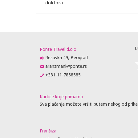
doktora.
U
Ponte Travel d.o.o
Resavka 49, Beograd
aranzmani@ponte.rs
+381-11-7858585
Kartice koje primamo
Sva plaćanja možete vršiti putem nekog od prika
Franšiza