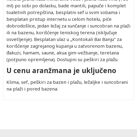
ml) po sobi po dolasku, bade mantili, papuče i komplet
toaletnih potrepština, besplatni sef u svim sobama i
besplatan pristup internetu u celom hotelu, piće
dobrodošlice, jedan ležaj za sunčanje i suncobran na plaži
ili na bazenu, korišćenje teniskog terena (isključuje
osvetljenje). Besplatan ulaz u „Kontokali Bai Banju“ za
korišćenje zagrejanog kupanja u zatvorenom bazenu,
đakuzi, hamam, saune, akua gim-vežbanje, teretana
(potpuno opremljena). Dostupni su peškiri za plažu.
U cenu aranžmana je uključeno
Klima, sef, peškiri za bazen i plažu, ležaljke i suncobrani
na plaži i pored bazena.