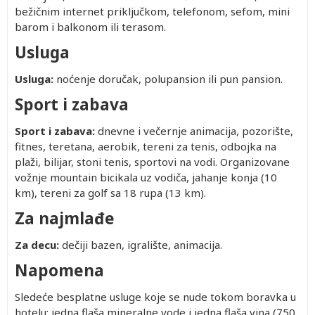
bežičnim internet priključkom, telefonom, sefom, mini
barom i balkonom ili terasom.
Usluga
Usluga:
noćenje doručak, polupansion ili pun pansion.
Sport i zabava
Sport i zabava:
dnevne i večernje animacija, pozorište,
fitnes, teretana, aerobik, tereni za tenis, odbojka na
plaži, bilijar, stoni tenis, sportovi na vodi. Organizovane
vožnje mountain bicikala uz vodiča, jahanje konja (10
km), tereni za golf sa 18 rupa (13 km).
Za najmlađe
Za decu:
dečiji bazen, igralište, animacija.
Napomena
Sledeće besplatne usluge koje se nude tokom boravka u
hotelu: jedna flaša mineralne vode i jedna flaša vina (750