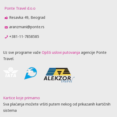
Ponte Travel d.o.o
Resavka 49, Beograd
aranzmani@ponte.rs
+381-11-7858585
Uz sve programe važe
Opšti uslovi putovanja
agencije Ponte
Travel.
Kartice koje primamo
Sva plaćanja možete vršiti putem nekog od prikazanih kartičnih
sistema