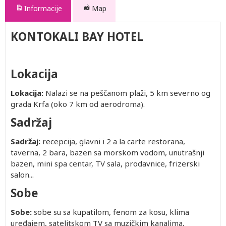
Informacije
Map
KONTOKALI BAY HOTEL
Lokacija
Lokacija:
Nalazi se na peščanom plaži, 5 km severno og
grada Krfa (oko 7 km od aerodroma).
Sadržaj
Sadržaj:
recepcija, glavni i 2 a la carte restorana,
taverna, 2 bara, bazen sa morskom vodom, unutrašnji
bazen, mini spa centar, TV sala, prodavnice, frizerski
salon...
Sobe
Sobe:
sobe su sa kupatilom, fenom za kosu, klima
uređajem, satelitskom TV sa muzičkim kanalima,