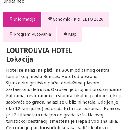
:undefined
Informacije
Cenovnik - KRF LETO 2026
Program Putovanja
Map
LOUTROUVIA HOTEL
Lokacija
Hotel se nalazi na plaži, na 300m od samog centra
turističkog mesta Benices. Hotel od peščano –
šljunkovite gradske plaže, obeležene plavom
zastavicom, deli ulica. Okružen je brojnim prodavnicama,
kafićama, restoranima, a stanica lokalnog autobusa, koji
saobraća do grada, nalazi se u blizini hotela. Udaljen je
oko 12 km (južno) od grada Krfa i aerodroma. Benices
je 12 kilometara udaljen od grada Krfa. Na ovoj
turističkoj destinaciji smeštena je i lepa živopisna luka.
Ceo grad je pun turističkih kutaka. Kafići, klubovi i