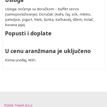
Usluga: noćenje sa doručkom – buffet servis
(samoposluživanje). Doručak: (kafa, čaj, sok, mleko,
pahuljice, jogurt, hleb, šunka, kačkavalj, džem, kolač,
kuvana jaja).
Popusti i doplate
U cenu aranžmana je uključeno
Klima uređaj, WiFi.
Ponte Travel d.o.o