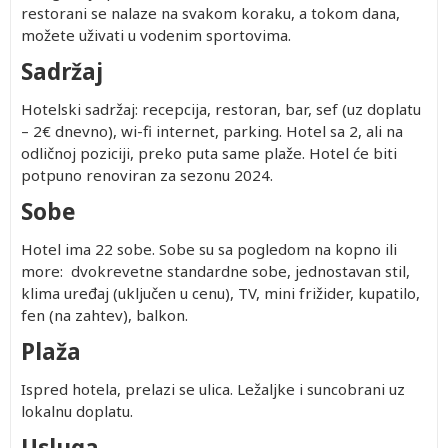
restorani se nalaze na svakom koraku, a tokom dana,
možete uživati u vodenim sportovima.
Sadržaj
Hotelski sadržaj: recepcija, restoran, bar, sef (uz doplatu
– 2€ dnevno), wi-fi internet, parking. Hotel sa 2, ali na
odličnoj poziciji, preko puta same plaže. Hotel će biti
potpuno renoviran za sezonu 2024.
Sobe
Hotel ima 22 sobe. Sobe su sa pogledom na kopno ili
more: dvokrevetne standardne sobe, jednostavan stil,
klima uređaj (uključen u cenu), TV, mini frižider, kupatilo,
fen (na zahtev), balkon.
Plaža
Ispred hotela, prelazi se ulica. Ležaljke i suncobrani uz
lokalnu doplatu.
Usluga