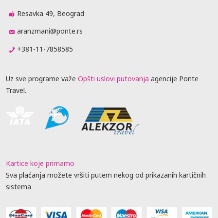
Resavka 49, Beograd
aranzmani@ponte.rs
+381-11-7858585
Uz sve programe važe
Opšti uslovi putovanja
agencije Ponte
Travel.
Kartice koje primamo
Sva plaćanja možete vršiti putem nekog od prikazanih kartičnih
sistema