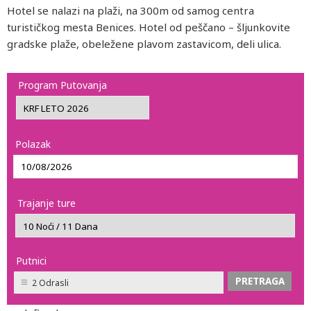
Hotel se nalazi na plaži, na 300m od samog centra
turističkog mesta Benices. Hotel od peščano – šljunkovite
gradske plaže, obeležene plavom zastavicom, deli ulica.
Program Putovanja
Polazak
Trajanje ture
Putnici
2 Odrasli