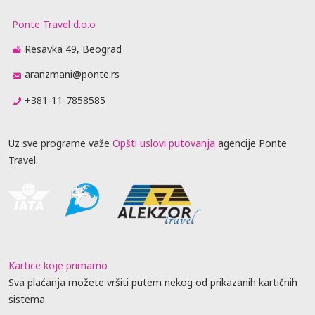
Ponte Travel d.o.o
Resavka 49, Beograd
aranzmani@ponte.rs
+381-11-7858585
Uz sve programe važe
Opšti uslovi putovanja
agencije Ponte
Travel.
Kartice koje primamo
Sva plaćanja možete vršiti putem nekog od prikazanih kartičnih
sistema