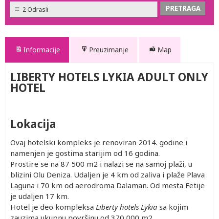
2 Odrasli
Informacije
Preuzimanje
Map
LIBERTY HOTELS LYKIA ADULT ONLY
HOTEL
Lokacija
Ovaj hotelski kompleks je renoviran 2014. godine i
namenjen je gostima starijim od 16 godina.
Prostire se na 87 500 m2 i nalazi se na samoj plaži, u
blizini Olu Deniza. Udaljen je 4 km od zaliva i plaže Plava
Laguna i 70 km od aerodroma Dalaman. Od mesta Fetije
je udaljen 17 km.
Hotel je deo kompleksa
Liberty hotels Lykia
sa kojim
zauzima ukupnu površinu od 370 000 m2.