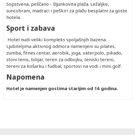
Sopstvena, peščano - šljunkovita plaža. Ležaljke,
suncobrani, madraci i peškiri za plažu besplatni za goste
hotela.
Sport i zabava
Hotel nudi veliki kompleks spoljašnjih bazena.
Ljubiteljima aktivnog odmora namenjeni su pilates,
zumba, fitnes centar, aerobik, joga, vaterpolo, pikado,
stoni tenis, bilijar, teren za odbojku, teniski tereni,
tereni za košarku i fudbal, sportovi na vodi i mini golf.
Napomena
Hotel je namenjen gostima starijim od 16 godina.