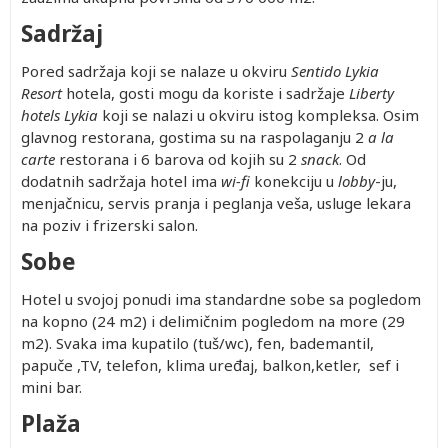
Sadržaj
Pored sadržaja koji se nalaze u okviru
Sentido Lykia
Resort
hotela, gosti mogu da koriste i sadržaje
Liberty
hotels Lykia
koji se nalazi u okviru istog kompleksa. Osim
glavnog restorana, gostima su na raspolaganju 2
a la
carte
restorana i 6 barova od kojih su 2
snack
. Od
dodatnih sadržaja hotel ima
wi-fi
konekciju u
lobby
-ju,
menjačnicu, servis pranja i peglanja veša, usluge lekara
na poziv i frizerski salon.
Sobe
Hotel u svojoj ponudi ima standardne sobe sa pogledom
na kopno (24 m2) i delimičnim pogledom na more (29
m2). Svaka ima kupatilo (tuš/wc), fen, bademantil,
papuče ,TV, telefon, klima uređaj, balkon,ketler, sef i
mini bar.
Plaža