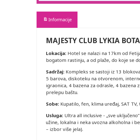
Informacije
MAJESTY CLUB LYKIA BOTA
Lokacija:
Hotel se nalazi na 17km od Feti
bogatom rastinju, a od plaže, do koje se d
Sadržaj:
Kompleks se sastoji iz 13 blokova 
5 barova, diskoteku na otvorenom, internet
igraonica, 4 bazena za odrasle, 4 bazena z
prelepu baštu.
Sobe:
Kupatilo, fen, klima uređaj, SAT TV, 
Usluga:
Ultra all inclusive - „sve uključen
užine, lokalna i neka uvozna alkoholna i 
– izbor više jela).