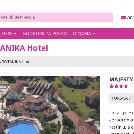
ar
LNESS
KONKURS ZA POSAO
O NAMA
ANIKA Hotel
A BOTANIKA Hotel
MAJESTY
TURSKA
/
Lokacija: Ho
aerodroma 
rastinju, a 