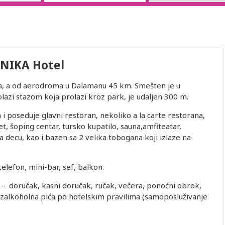
NIKA Hotel
ja, a od aerodroma u Dalamanu 45 km. Smešten je u
olazi stazom koja prolazi kroz park, je udaljen 300 m.
i poseduje glavni restoran, nekoliko a la carte restorana,
, šoping centar, tursko kupatilo, sauna,amfiteatar,
a decu, kao i bazen sa 2 velika tobogana koji izlaze na
telefon, mini-bar, sef, balkon.
o” – doručak, kasni doručak, ručak, večera, ponoćni obrok,
bezalkoholna pića po hotelskim pravilima (samoposluživanje