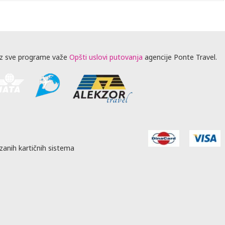
z sve programe važe
Opšti uslovi putovanja
agencije Ponte Travel.
zanih kartičnih sistema