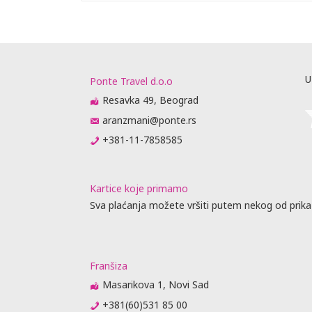
U
Ponte Travel d.o.o
Resavka 49, Beograd
aranzmani@ponte.rs
+381-11-7858585
Kartice koje primamo
Sva plaćanja možete vršiti putem nekog od prika
Franšiza
Masarikova 1, Novi Sad
+381(60)531 85 00