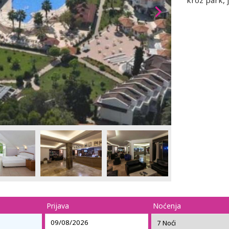
kroz park, 
Prijava
Noćenja