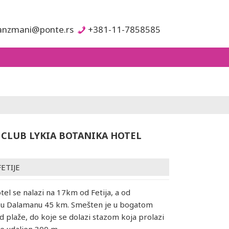
anzmani@ponte.rs
+381-11-7858585
 CLUB LYKIA BOTANIKA HOTEL
FETIJE
tel se nalazi na 17km od Fetija, a od
u Dalamanu 45 km. Smešten je u bogatom
od plaže, do koje se dolazi stazom koja prolazi