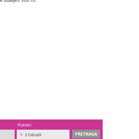
je udaljen 300 m.
Putnici
2 Odrasli