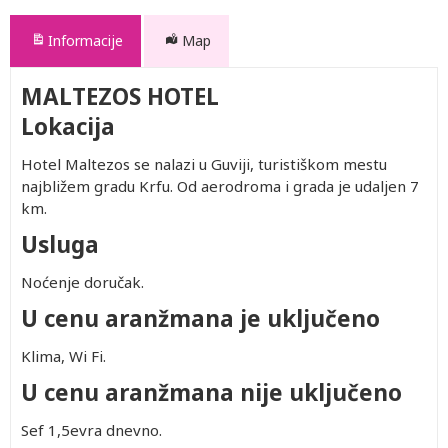
Informacije
Map
MALTEZOS HOTEL
Lokacija
Hotel Maltezos se nalazi u Guviji, turistiškom mestu
najbližem gradu Krfu. Od aerodroma i grada je udaljen 7
km.
Usluga
Noćenje doručak.
U cenu aranžmana je uključeno
Klima, Wi Fi.
U cenu aranžmana nije uključeno
Sef 1,5evra dnevno.