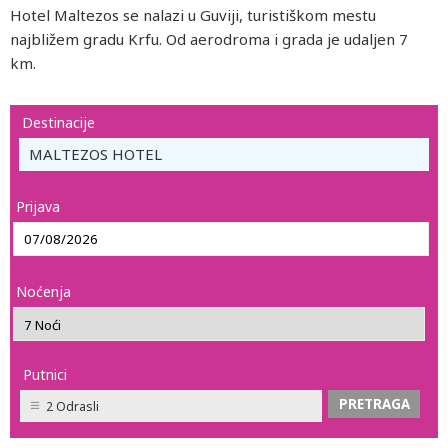
Hotel Maltezos se nalazi u Guviji, turistiškom mestu
najbližem gradu Krfu. Od aerodroma i grada je udaljen 7
km.
Destinacije
MALTEZOS HOTEL
Prijava
Noćenja
Putnici
2 Odrasli