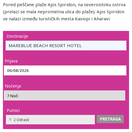
Pored peščane plaže Ajos Spiridon, na severoistoku ostrva
(prelazi se mala neprometna ulica do plaže). Ajos Spiridon
se nalazi između turističkih mesta Kasiopi i Aharavi.
Destinacije
MAREBLUE BEACH RESORT HOTEL
Prijava
Noćenja
Putnici
2 Odrasli