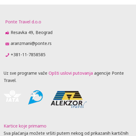
Ponte Travel d.o.o
Resavka 49, Beograd
aranzmani@ponte.rs
+381-11-7858585
Uz sve programe važe
Opšti uslovi putovanja
agencije Ponte
Travel.
Kartice koje primamo
Sva plaćanja možete vršiti putem nekog od prikazanih kartičnih