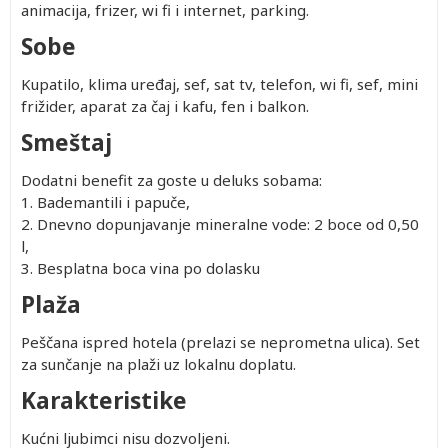
animacija, frizer, wi fi i internet, parking.
Sobe
Kupatilo, klima uređaj, sef, sat tv, telefon, wi fi, sef, mini
frižider, aparat za čaj i kafu, fen i balkon.
Smeštaj
Dodatni benefit za goste u deluks sobama:
1. Bademantili i papuče,
2. Dnevno dopunjavanje mineralne vode: 2 boce od 0,50
l,
3. Besplatna boca vina po dolasku
Plaža
Peščana ispred hotela (prelazi se neprometna ulica). Set
za sunčanje na plaži uz lokalnu doplatu.
Karakteristike
Kućni ljubimci nisu dozvoljeni.