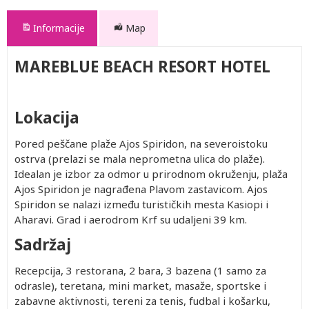
Informacije
Map
MAREBLUE BEACH RESORT HOTEL
Lokacija
Pored peščane plaže Ajos Spiridon, na severoistoku
ostrva (prelazi se mala neprometna ulica do plaže).
Idealan je izbor za odmor u prirodnom okruženju, plaža
Ajos Spiridon je nagrađena Plavom zastavicom. Ajos
Spiridon se nalazi između turističkih mesta Kasiopi i
Aharavi. Grad i aerodrom Krf su udaljeni 39 km.
Sadržaj
Recepcija, 3 restorana, 2 bara, 3 bazena (1 samo za
odrasle), teretana, mini market, masaže, sportske i
zabavne aktivnosti, tereni za tenis, fudbal i košarku,