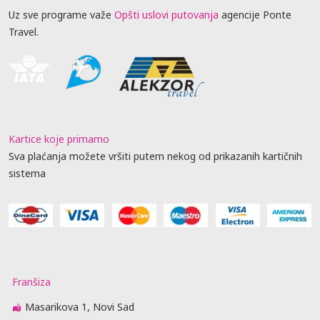
Uz sve programe važe
Opšti uslovi putovanja
agencije Ponte
Travel.
Kartice koje primamo
Sva plaćanja možete vršiti putem nekog od prikazanih kartičnih
sistema
Franšiza
Masarikova 1, Novi Sad