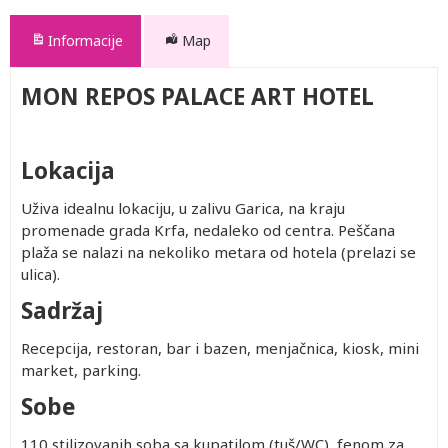
Informacije
Map
MON REPOS PALACE ART HOTEL
Lokacija
Uživa idealnu lokaciju, u zalivu Garica, na kraju
promenade grada Krfa, nedaleko od centra. Peščana
plaža se nalazi na nekoliko metara od hotela (prelazi se
ulica).
Sadržaj
Recepcija, restoran, bar i bazen, menjačnica, kiosk, mini
market, parking.
Sobe
110 stilizovanih soba sa kupatilom (tuš/WC), fenom za