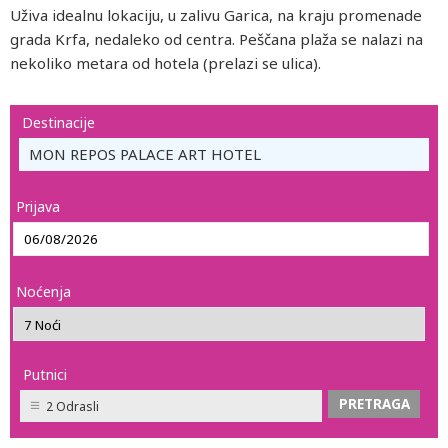
Uživa idealnu lokaciju, u zalivu Garica, na kraju promenade
grada Krfa, nedaleko od centra. Peščana plaža se nalazi na
nekoliko metara od hotela (prelazi se ulica).
Destinacije
MON REPOS PALACE ART HOTEL
Prijava
Noćenja
Putnici
2 Odrasli