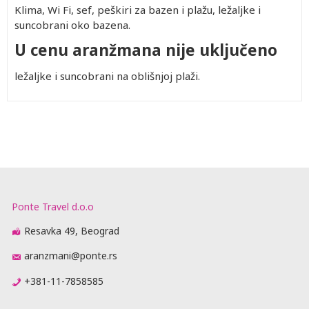
Klima, Wi Fi, sef, peškiri za bazen i plažu, ležaljke i
suncobrani oko bazena.
U cenu aranžmana nije uključeno
ležaljke i suncobrani na oblišnjoj plaži.
Ponte Travel d.o.o
Resavka 49, Beograd
aranzmani@ponte.rs
+381-11-7858585