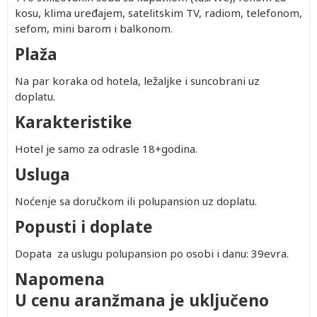
kosu, klima uređajem, satelitskim TV, radiom, telefonom,
sefom, mini barom i balkonom.
Plaža
Na par koraka od hotela, ležaljke i suncobrani uz
doplatu.
Karakteristike
Hotel je samo za odrasle 18+godina.
Usluga
Noćenje sa doručkom ili polupansion uz doplatu.
Popusti i doplate
Dopata za uslugu polupansion po osobi i danu: 39evra.
Napomena
U cenu aranžmana je uključeno