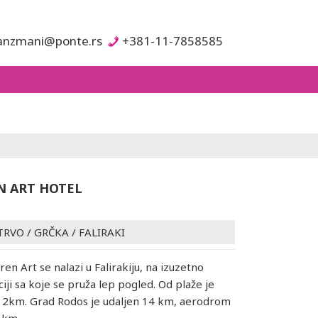
anzmani@ponte.rs
+381-11-7858585
 ART HOTEL
TRVO
/
GRČKA
/
FALIRAKI
en Art se nalazi u Falirakiju, na izuzetno
iji sa koje se pruža lep pogled. Od plaže je
o 2km. Grad Rodos je udaljen 14 km, aerodrom