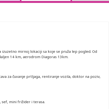
a izuzetno mirnoj lokaciji sa koje se pruža lep pogled. Od
udaljen 14 km, aerodrom Diagoras 13km.
tava za čuvanje prtljaga, rentiranje vozila, doktor na poziv,
, sef, mini frižider i terasa.