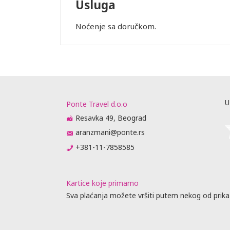
Usluga
Noćenje sa doručkom.
Leaflet
U
Ponte Travel d.o.o
Resavka 49, Beograd
aranzmani@ponte.rs
+381-11-7858585
Kartice koje primamo
Sva plaćanja možete vršiti putem nekog od prika