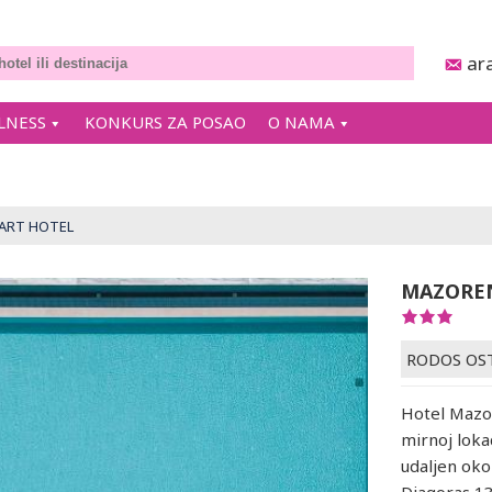
ar
LNESS
KONKURS ZA POSAO
O NAMA
ART HOTEL
MAZOREN
RODOS OS
Hotel Mazor
mirnoj lokac
udaljen ok