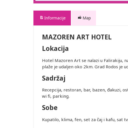
Informacije
Map
MAZOREN ART HOTEL
Lokacija
Hotel Mazoren Art se nalazi u Falirakiju, n
plaže je udaljen oko 2km. Grad Rodos je 
Sadržaj
Recepcija, restoran, bar, bazen, đakuzi, os
wi fi, parking.
Sobe
Kupatilo, klima, fen, set za čaj i kafu, sat tv