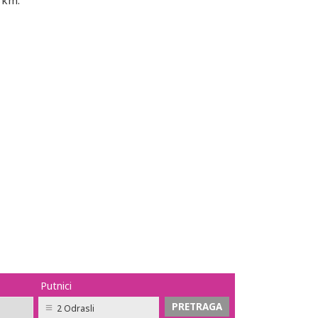
3km.
Putnici
2 Odrasli