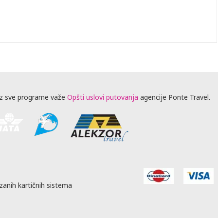
z sve programe važe
Opšti uslovi putovanja
agencije Ponte Travel.
zanih kartičnih sistema