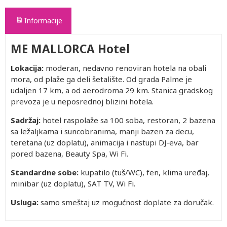
Informacije
ME MALLORCA Hotel
Lokacija:
moderan, nedavno renoviran hotela na obali
mora, od plaže ga deli šetalište. Od grada Palme je
udaljen 17 km, a od aerodroma 29 km. Stanica gradskog
prevoza je u neposrednoj blizini hotela.
Sadržaj:
hotel raspolaže sa 100 soba, restoran, 2 bazena
sa ležaljkama i suncobranima, manji bazen za decu,
teretana (uz doplatu), animacija i nastupi DJ-eva, bar
pored bazena, Beauty Spa, Wi Fi.
Standardne sobe:
kupatilo (tuš/WC), fen, klima uređaj,
minibar (uz doplatu), SAT TV, Wi Fi.
Usluga:
samo smeštaj uz mogućnost doplate za doručak.