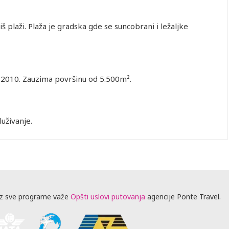
š plaži. Plaža je gradska gde se suncobrani i ležaljke
n 2010. Zauzima površinu od 5.500m².
luživanje.
z sve programe važe
Opšti uslovi putovanja
agencije Ponte Travel.