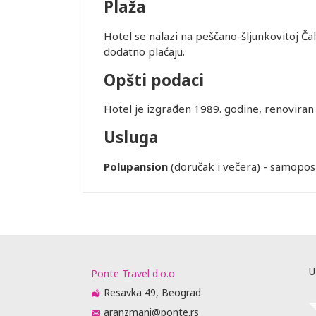
Plaža
Hotel se nalazi na peščano-šljunkovitoj Čali
dodatno plaćaju.
Opšti podaci
Hotel je izgrađen 1989. godine, renovira
Leaflet
Usluga
Polupansion
(doručak i večera) - samopos
U
Ponte Travel d.o.o
Resavka 49, Beograd
aranzmani@ponte.rs