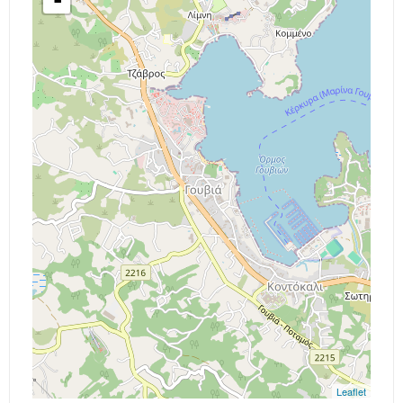
-
Leaflet