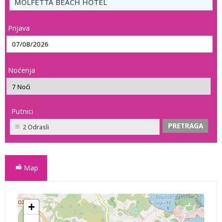
MOLFETTA BEACH HOTEL
Prijava
Noćenja
Putnici
2 Odrasli
Map
+
MOLFETTA BEACH HOTEL