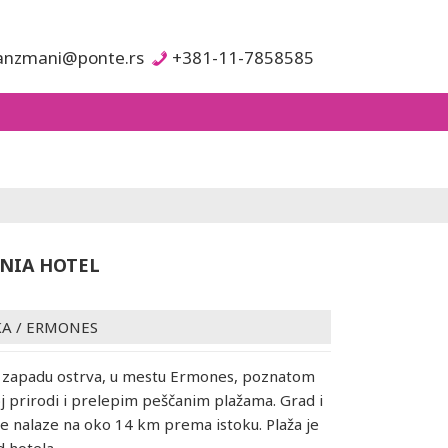
anzmani@ponte.rs
+381-11-7858585
NIA HOTEL
KA
/
ERMONES
a zapadu ostrva, u mestu Ermones, poznatom
j prirodi i prelepim peščanim plažama. Grad i
 nalaze na oko 14 km prema istoku. Plaža je