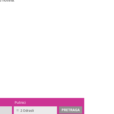
 hotela.
Putnici
2 Odrasli