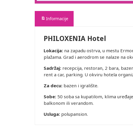
Informacije
PHILOXENIA Hotel
Lokacija:
na zapadu ostrva, u mestu Ermon
plažama. Grad i aerodrom se nalaze na oko
Sadržaj:
recepcija, restoran, 2 bara, bazen
rent a car, parking. U okviru hotela organiz
Za decu:
bazen i igralište.
Sobe:
50 soba sa kupatilom, klima uređaje
balkonom ili verandom.
Usluga:
polupansion.