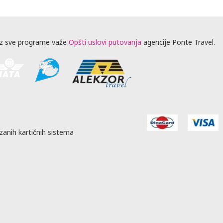
z sve programe važe
Opšti uslovi putovanja
agencije Ponte Travel.
zanih kartičnih sistema