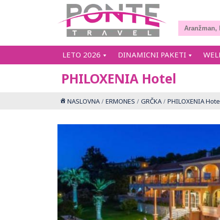
LETO 2026
DINAMICNI PAKETI
WEL
PHILOXENIA Hotel
NASLOVNA
ERMONES
GRČKA
PHILOXENIA Hote