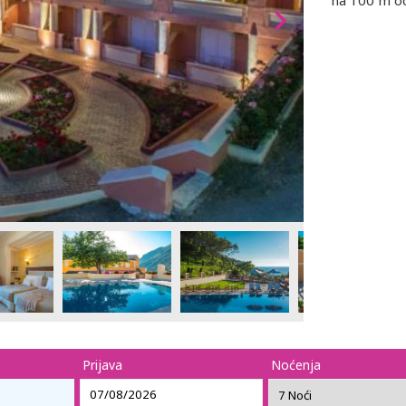
na 100 m od
Prijava
Noćenja