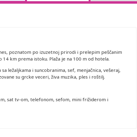
es, poznatom po izuzetnoj prirodi i prelepim peščanim
 14 km prema istoku. Plaža je na 100 m od hotela.
 sa ležaljkama i suncobranima, sef, menjačnica, vešeraj,
ovane su grcke veceri, živa muzika, ples i roštilj.
m, sat tv-om, telefonom, sefom, mini frižiderom i