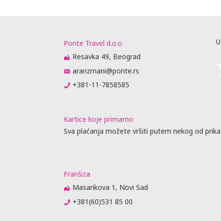
U
Ponte Travel d.o.o
Resavka 49, Beograd
aranzmani@ponte.rs
+381-11-7858585
Kartice koje primamo
Sva plaćanja možete vršiti putem nekog od prika
Franšiza
Masarikova 1, Novi Sad
+381(60)531 85 00