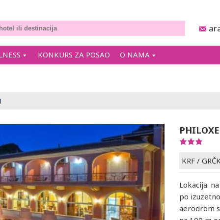
ar
LNESS
KONKURS ZA POSAO
O NAMA
l
PHILOXE
KRF
/
GRČ
Lokacija: n
po izuzetno
aerodrom se