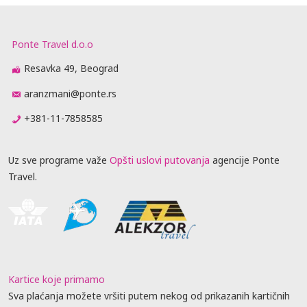
Ponte Travel d.o.o
Resavka 49, Beograd
aranzmani@ponte.rs
+381-11-7858585
Uz sve programe važe
Opšti uslovi putovanja
agencije Ponte
Travel.
Kartice koje primamo
Sva plaćanja možete vršiti putem nekog od prikazanih kartičnih