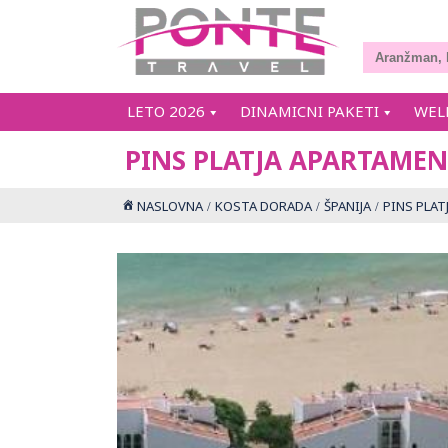
LETO 2026
DINAMICNI PAKETI
WEL
PINS PLATJA APARTAMEN
NASLOVNA
KOSTA DORADA
ŠPANIJA
PINS PLAT