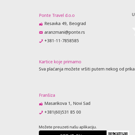
U
Ponte Travel d.o.o
Resavka 49, Beograd
aranzmani@ponte.rs
+381-11-7858585
Kartice koje primamo
Sva plaćanja možete vršiti putem nekog od prika
Franšiza
Masarikova 1, Novi Sad
+381(60)531 85 00
Možete preuzeti našu aplikaciju.