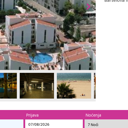
Barselona 
Prijava
Noćenja