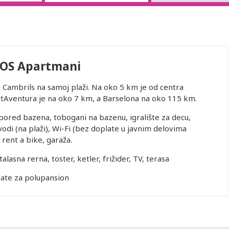
OS Apartmani
u Cambrils na samoj plaži. Na oko 5 km je od centra
tAventura je na oko 7 km, a Barselona na oko 115 km.
 pored bazena, tobogani na bazenu, igralište za decu,
odi (na plaži), Wi-Fi (bez doplate u javnim delovima
, rent a bike, garaža.
alasna rerna, toster, ketler, frižider, TV, terasa
ate za polupansion