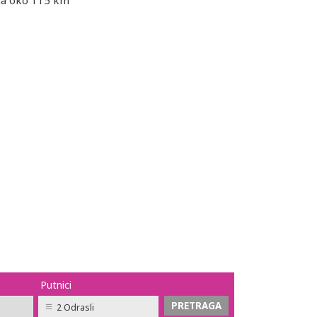
na oko 115 km
Putnici
2 Odrasli