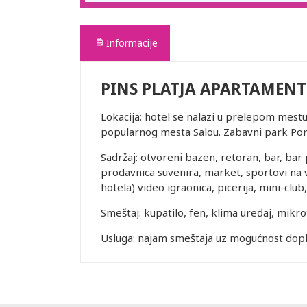
Informacije
PINS PLATJA APARTAMENT
Lokacija: hotel se nalazi u prelepom mest
popularnog mesta Salou. Zabavni park Por
Sadržaj: otvoreni bazen, retoran, bar, bar
prodavnica suvenira, market, sportovi na v
hotela) video igraonica, picerija, mini-club
Smeštaj: kupatilo, fen, klima uređaj, mikrot
Usluga: najam smeštaja uz mogućnost dopl