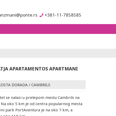
anzmani@ponte.rs
+381-11-7858585
ATJA APARTAMENTOS APARTMANI
KOSTA DORADA
/
CAMBRILS
otel se nalazi u prelepom mestu Cambrils na
. Na oko 5 km je od centra popularnog mesta
vni park PortAventura je na oko 7 km, a