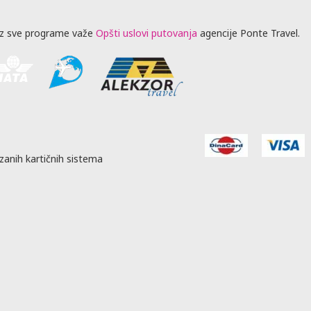
z sve programe važe
Opšti uslovi putovanja
agencije Ponte Travel.
zanih kartičnih sistema