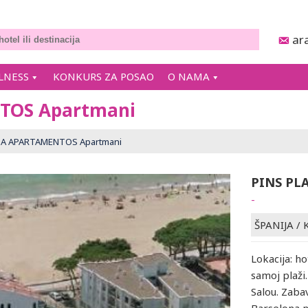
ar
LNESS
KONKURS ZA POSAO
O NAMA
TOS Apartmani
JA APARTAMENTOS Apartmani
PINS PL
-
ŠPANIJA
/
Lokacija: h
samoj plaži
Salou. Zaba