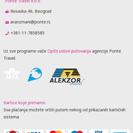
Ponte Travel d.o.o
Resavka 49, Beograd
aranzmani@ponte.rs
+381-11-7858585
Uz sve programe važe
Opšti uslovi putovanja
agencije Ponte
Travel.
Kartice koje primamo
Sva plaćanja možete vršiti putem nekog od prikazanih kartičnih
sistema