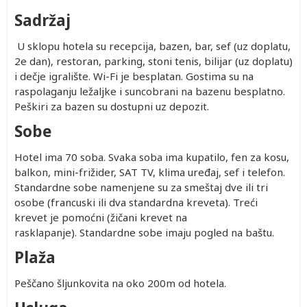
Sadržaj
U sklopu hotela su recepcija, bazen, bar, sef (uz doplatu,
2e dan), restoran, parking, stoni tenis, bilijar (uz doplatu)
i dečje igralište. Wi-Fi je besplatan. Gostima su na
raspolaganju ležaljke i suncobrani na bazenu besplatno.
Peškiri za bazen su dostupni uz depozit.
Sobe
Hotel ima 70 soba. Svaka soba ima kupatilo, fen za kosu,
balkon, mini-frižider, SAT TV, klima uređaj, sef i telefon.
Standardne sobe namenjene su za smeštaj dve ili tri
osobe (francuski ili dva standardna kreveta). Treći
krevet je pomoćni (žičani krevet na
rasklapanje). Standardne sobe imaju pogled na baštu.
Plaža
Peščano šljunkovita na oko 200m od hotela.