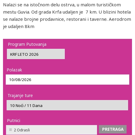
Nalazi se na istočnom delu ostrva, u malom turističkom
mestu Guvia. Od grada Krfa udaljen je 7 km. U blizini hotela
se nalaze brojne prodavnice, restorani i taverne. Aerodrom
je udaljen 8km
Program Putovanja
Polazak
Trajanje ture
Putnici
2 Odrasli