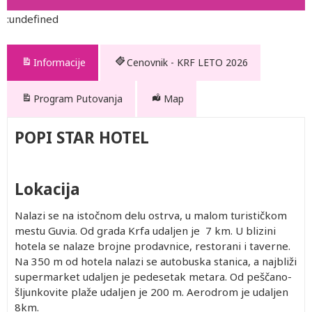
:undefined
Informacije
Cenovnik - KRF LETO 2026
Program Putovanja
Map
POPI STAR HOTEL
Lokacija
Nalazi se na istočnom delu ostrva, u malom turističkom
mestu Guvia. Od grada Krfa udaljen je 7 km. U blizini
hotela se nalaze brojne prodavnice, restorani i taverne.
Na 350 m od hotela nalazi se autobuska stanica, a najbliži
supermarket udaljen je pedesetak metara. Od peščano-
šljunkovite plaže udaljen je 200 m. Aerodrom je udaljen
8km.